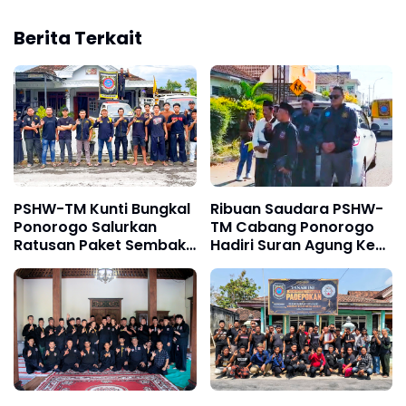
Berita Terkait
PSHW-TM Kunti Bungkal
Ribuan Saudara PSHW-
Ponorogo Salurkan
TM Cabang Ponorogo
Ratusan Paket Sembako
Hadiri Suran Agung Ke-
Kepada Fakir Miskin,
123, Gesit Baskoro:
Dhuafa dan Anak Yatim
Terimakasih TNI - Polri
dan Semua Pihak
Sehingga Kegiatan
Berlangsung Kondusif