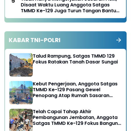
Tanggungjawab
Disaat Waktu Luang Anggota Satgas
TMMD Ke-129 Juga Turun Tangan Bantu
Warga Panen Jagung
KABAR TNI-POLRI
Talud Rampung, Satgas TMMD 129
Fokus Ratakan Tanah Dasar Sungai
Kebut Pengerjaan, Anggota Satgas
TMMD Ke-129 Pasang Gewel
Penopang Atap Rumah Sasaran
Rehab RTLH
Telah Capai Tahap Akhir
Pembangunan Jembatan, Anggota
Satgas TMMD Ke-129 Fokus Bangun
Talud Jalan