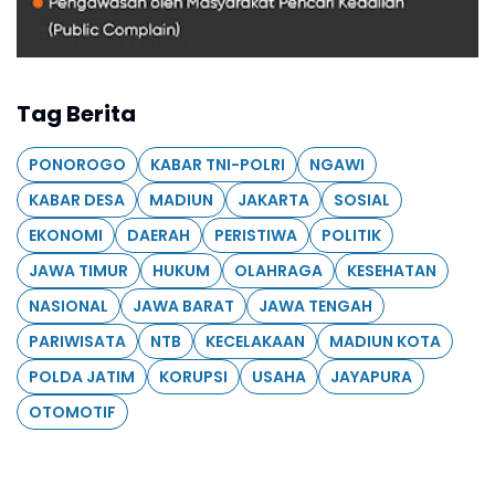
Tag Berita
PONOROGO
KABAR TNI-POLRI
NGAWI
KABAR DESA
MADIUN
JAKARTA
SOSIAL
EKONOMI
DAERAH
PERISTIWA
POLITIK
JAWA TIMUR
HUKUM
OLAHRAGA
KESEHATAN
NASIONAL
JAWA BARAT
JAWA TENGAH
PARIWISATA
NTB
KECELAKAAN
MADIUN KOTA
POLDA JATIM
KORUPSI
USAHA
JAYAPURA
OTOMOTIF