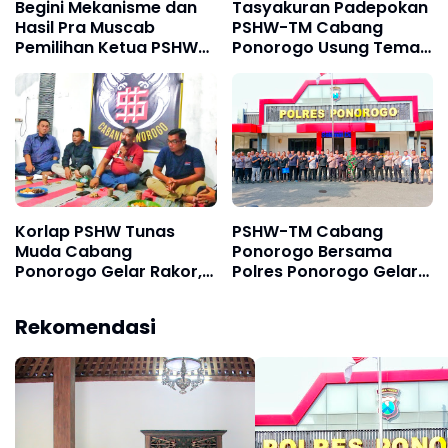
Begini Mekanisme dan
Tasyakuran Padepokan
Hasil Pra Muscab
PSHW-TM Cabang
Pemilihan Ketua PSHW-
Ponorogo Usung Tema
TM Cabang Ponorogo
Bersatu dalam
Periode 2026–2029
Persaudaraan, Berkarya
dengan Keikhlasan dan
Mengabdi dengan
Tanggungjawab
Korlap PSHW Tunas
PSHW-TM Cabang
Muda Cabang
Ponorogo Bersama
Ponorogo Gelar Rakor,
Polres Ponorogo Gelar
Siap Sukseskan
Rapat Koordinasi
Pengamanan Tiga
Pengamanan Suran
Rekomendasi
Acara Besar Tahun 2026
Agung 2026