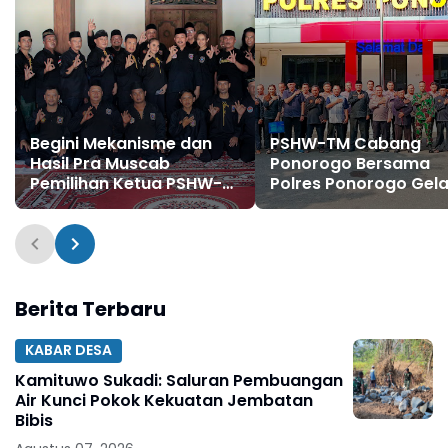
Begini Mekanisme dan
PSHW-TM Cabang
Hasil Pra Muscab
Ponorogo Bersama
Pemilihan Ketua PSHW-
Polres Ponorogo Gela
TM Cabang Ponorogo
Rapat Koordinasi
Periode 2026–2029
Pengamanan Suran
Agung 2026
Berita Terbaru
KABAR DESA
Kamituwo Sukadi: Saluran Pembuangan
Air Kunci Pokok Kekuatan Jembatan
Bibis