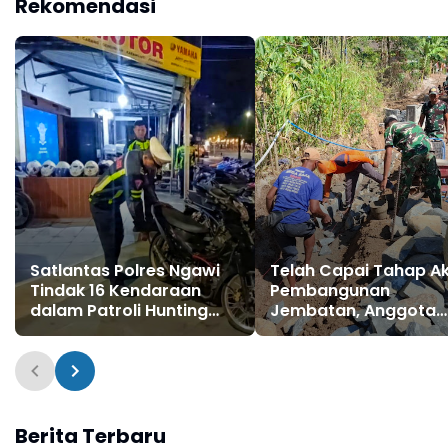
Rekomendasi
Satlantas Polres Ngawi
Telah Capai Tahap Ak
Tindak 16 Kendaraan
Pembangunan
dalam Patroli Hunting
Jembatan, Anggota
System
Satgas TMMD Ke-129
Fokus Bangun Talud
Jalan
Berita Terbaru