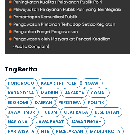
Tag Berita
PONOROGO
KABAR TNI-POLRI
NGAWI
KABAR DESA
MADIUN
JAKARTA
SOSIAL
EKONOMI
DAERAH
PERISTIWA
POLITIK
JAWA TIMUR
HUKUM
OLAHRAGA
KESEHATAN
NASIONAL
JAWA BARAT
JAWA TENGAH
PARIWISATA
NTB
KECELAKAAN
MADIUN KOTA