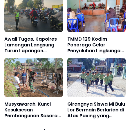
Awali Tugas, Kapolres
TMMD 129 Kodim
Lamongan Langsung
Ponorogo Gelar
Turun Lapangan
Penyuluhan Lingkungan
Maksimalkan Pelayanan
Hidup
Pagi kepada
Masyarakat
Musyawarah, Kunci
Girangnya Siswa MI Bulu
Kesuksesan
Lor Bermain Berlarian di
Pembangunan Sasaran
Atas Paving yang
Fisik TMMD Ke-129
Sementara Dibangun
TMMD 129