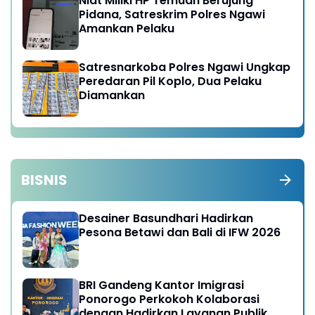
Niat Miliki HP Temuan Berujung
Pidana, Satreskrim Polres Ngawi
Amankan Pelaku
Satresnarkoba Polres Ngawi Ungkap
Peredaran Pil Koplo, Dua Pelaku
Diamankan
BISNIS
Desainer Basundhari Hadirkan
Pesona Betawi dan Bali di IFW 2026
BRI Gandeng Kantor Imigrasi
Ponorogo Perkokoh Kolaborasi
dengan Hadirkan Layanan Publik