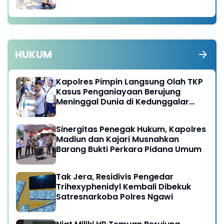
HUKUM
Kapolres Pimpin Langsung Olah TKP
Kasus Penganiayaan Berujung
Meninggal Dunia di Kedunggalar
Ngawi
Sinergitas Penegak Hukum, Kapolres
Madiun dan Kajari Musnahkan
Barang Bukti Perkara Pidana Umum
Tak Jera, Residivis Pengedar
Trihexyphenidyl Kembali Dibekuk
Satresnarkoba Polres Ngawi