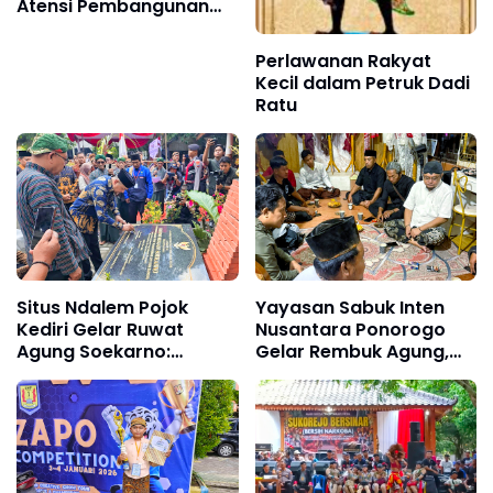
Atensi Pembangunan
MRMP Sampung, Bupati
Sugiri: Sejalan Dengan
Perlawanan Rakyat
Kita
Kecil dalam Petruk Dadi
Ratu
Situs Ndalem Pojok
Yayasan Sabuk Inten
Kediri Gelar Ruwat
Nusantara Ponorogo
Agung Soekarno:
Gelar Rembuk Agung,
Kembali kepada Jati Diri
Akan Selenggarakan
Bangsa Wujudkan Misi
Jamasan dan Kirab
Asta Cita Presiden
Pusaka
Prabowo Subianto