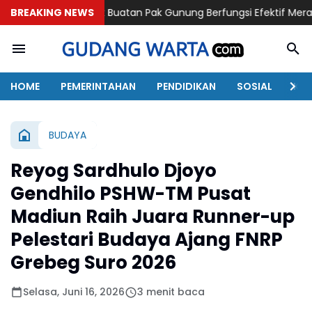
osrok Buatan Pak Gunung Berfungsi Efektif Merapikan Pasangan 
BREAKING NEWS
HOME
PEMERINTAHAN
PENDIDIKAN
SOSIAL
KAB
BUDAYA
Reyog Sardhulo Djoyo
Gendhilo PSHW-TM Pusat
Madiun Raih Juara Runner-up
Pelestari Budaya Ajang FNRP
Grebeg Suro 2026
Selasa, Juni 16, 2026
3 menit baca