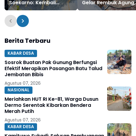
Soekarno: Kembali
Gelar Rembuk Agung,
kepada Jati Diri Bangsa
Akan Selenggarakan
Wujudkan Misi Asta Cita
Jamasan dan Kirab
Presiden Prabowo
Pusaka
Subianto
Berita Terbaru
KABAR DESA
Sosrok Buatan Pak Gunung Berfungsi
Efektif Merapikan Pasangan Batu Talud
Jembatan Bibis
Agustus 07, 2026
NASIONAL
Meriahkan HUT RI Ke-81, Warga Dusun
Dermo Serentak Kibarkan Bendera
Merah Putih
Agustus 07, 2026
KABAR DESA
Kamituwo Sukadi: Saluran Pembuangan