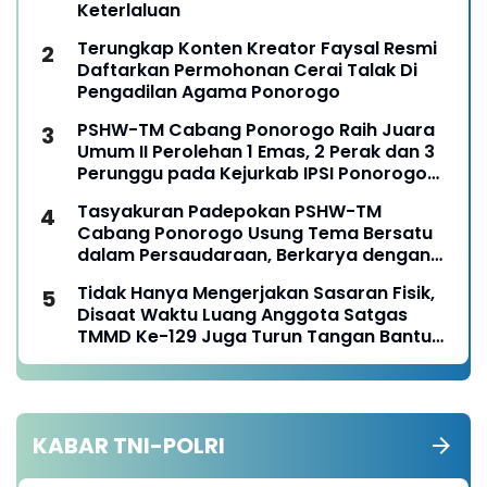
Keterlaluan
Terungkap Konten Kreator Faysal Resmi
Daftarkan Permohonan Cerai Talak Di
Pengadilan Agama Ponorogo
PSHW-TM Cabang Ponorogo Raih Juara
Umum II Perolehan 1 Emas, 2 Perak dan 3
Perunggu pada Kejurkab IPSI Ponorogo
Tahun 2026
Tasyakuran Padepokan PSHW-TM
Cabang Ponorogo Usung Tema Bersatu
dalam Persaudaraan, Berkarya dengan
Keikhlasan dan Mengabdi dengan
Tidak Hanya Mengerjakan Sasaran Fisik,
Tanggungjawab
Disaat Waktu Luang Anggota Satgas
TMMD Ke-129 Juga Turun Tangan Bantu
Warga Panen Jagung
KABAR TNI-POLRI