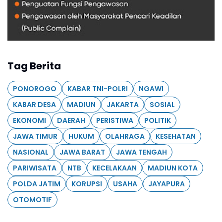
Tag Berita
PONOROGO
KABAR TNI-POLRI
NGAWI
KABAR DESA
MADIUN
JAKARTA
SOSIAL
EKONOMI
DAERAH
PERISTIWA
POLITIK
JAWA TIMUR
HUKUM
OLAHRAGA
KESEHATAN
NASIONAL
JAWA BARAT
JAWA TENGAH
PARIWISATA
NTB
KECELAKAAN
MADIUN KOTA
POLDA JATIM
KORUPSI
USAHA
JAYAPURA
OTOMOTIF