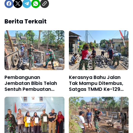
Berita Terkait
Pembangunan
Kerasnya Bahu Jalan
Jembatan Bibis Telah
Tak Mampu Ditembus,
Sentuh Pembuatan
Satgas TMMD Ke-129
Loning Kanan Kiri
Kerahkan Mesin-Mesin
Bor Berukuran Besar