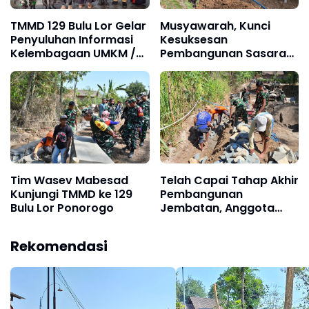
TMMD 129 Bulu Lor Gelar
Musyawarah, Kunci
Penyuluhan Informasi
Kesuksesan
Kelembagaan UMKM /
Pembangunan Sasaran
Fasilitas NIB SERGAPP
Fisik TMMD Ke-129
Tim Wasev Mabesad
Telah Capai Tahap Akhir
Kunjungi TMMD ke 129
Pembangunan
Bulu Lor Ponorogo
Jembatan, Anggota
Satgas TMMD Ke-129
Fokus Bangun Talud
Rekomendasi
Jalan