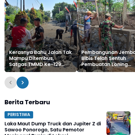
Kerasnya Bahu Jalan Tak
Pembangunan Jemb
Mampu Ditembus,
Bibis Telah Sentuh
Satgas TMMD Ke-129
Pembuatan Loning
Kerahkan Mesin-Mesin
Kanan Kiri
Bor Berukuran Besar
Berita Terbaru
PERISTIWA
Laka Maut Dump Truck dan Jupiter Z di
Sawoo Ponorogo, Satu Pemotor