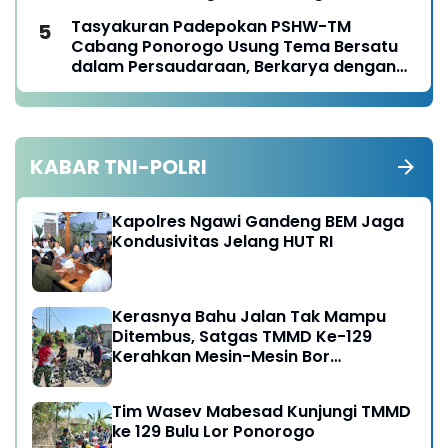
Warga Panen Jagung
Tasyakuran Padepokan PSHW-TM
Cabang Ponorogo Usung Tema Bersatu
dalam Persaudaraan, Berkarya dengan
Keikhlasan dan Mengabdi dengan
Tanggungjawab
KABAR TNI-POLRI
Kapolres Ngawi Gandeng BEM Jaga
Kondusivitas Jelang HUT RI
Kerasnya Bahu Jalan Tak Mampu
Ditembus, Satgas TMMD Ke-129
Kerahkan Mesin-Mesin Bor
Berukuran Besar
Tim Wasev Mabesad Kunjungi TMMD
ke 129 Bulu Lor Ponorogo