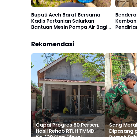
Bupati Aceh Barat Bersama
Bendera 
Kadis Pertanian Salurkan
Kembang
Bantuan Mesin Pompa Air Bagi
Pendiri
Petani di Dua Desa Kecamatan
Rehab R
Samatiga
Rekomendasi
Capai Progres 80 Persen,
Sang Merah
Hasil Rehab RTLH TMMD
Dipasang p