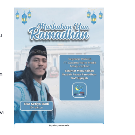
u
n
n
wi