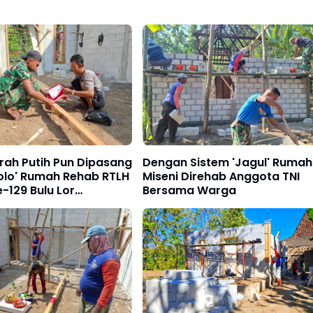
rah Putih Pun Dipasang
Dengan Sistem 'Jagul' Rumah
olo' Rumah Rehab RTLH
Miseni Direhab Anggota TNI
-129 Bulu Lor
Bersama Warga
go