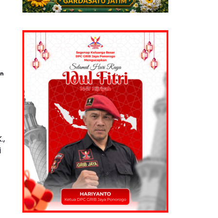
an
.,
i