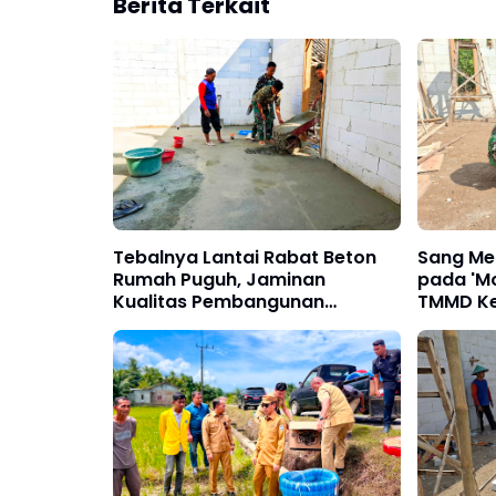
Berita Terkait
Tebalnya Lantai Rabat Beton
Sang Me
Rumah Puguh, Jaminan
pada 'M
Kualitas Pembangunan
TMMD Ke
Sasaran Fisik TMMD ke-129
Ponoro
Kodim 0802/Ponorogo