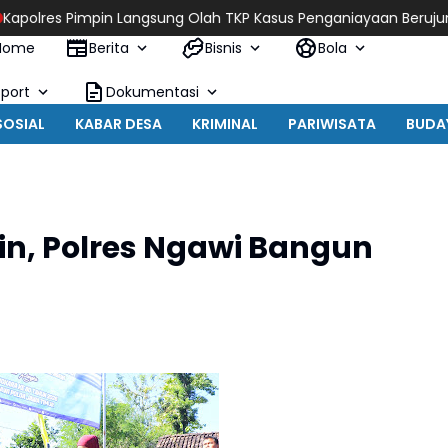
Langsung Olah TKP Kasus Penganiayaan Berujung Meninggal Duni
Home
Berita
Bisnis
Bola
Sport
Dokumentasi
SOSIAL
KABAR DESA
KRIMINAL
PARIWISATA
BUDA
ngin, Polres Ngawi Bangun