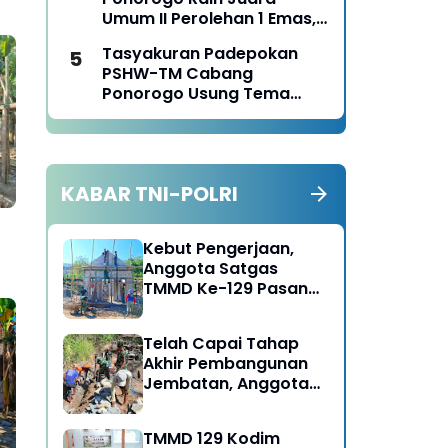
Panen Jagung
Umum II Perolehan 1 Emas,
2 Perak dan 3 Perunggu
Tasyakuran Padepokan
pada Kejurkab IPSI
PSHW-TM Cabang
Ponorogo Tahun 2026
Ponorogo Usung Tema
Bersatu dalam
Persaudaraan, Berkarya
dengan Keikhlasan dan
Mengabdi dengan
KABAR TNI-POLRI
Tanggungjawab
Kebut Pengerjaan,
Anggota Satgas
TMMD Ke-129 Pasang
Gewel Penopang Atap
Rumah Sasaran Rehab
Telah Capai Tahap
RTLH
Akhir Pembangunan
Jembatan, Anggota
Satgas TMMD Ke-129
Fokus Bangun Talud
TMMD 129 Kodim
Jalan