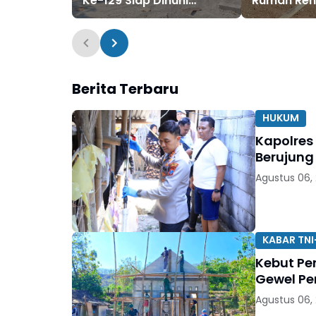
Ke-129 Siap Dihuni
Rumah Reh
Kembali
Ke-129 Bul
Berita Terbaru
HUKUM
Kapolres
Berujung
Agustus 06,
KABAR TNI
Kebut Pe
Gewel Pe
Agustus 06,