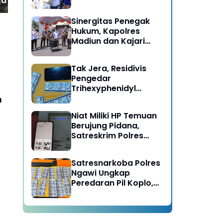
a TNI Bersama
Berujung Meninggal
Dunia di Kedunggalar
Sinergitas Penegak
Ngawi
Hukum, Kapolres
Madiun dan Kajari
Musnahkan Barang
Bukti Perkara Pidana
Tak Jera, Residivis
Umum
Pengedar
Trihexyphenidyl
Kembali Dibekuk
n
Satresnarkoba Polres
Niat Miliki HP Temuan
Ngawi
Berujung Pidana,
Satreskrim Polres
Ngawi Amankan
Pelaku
Satresnarkoba Polres
Ngawi Ungkap
Peredaran Pil Koplo,
Dua Pelaku
Diamankan