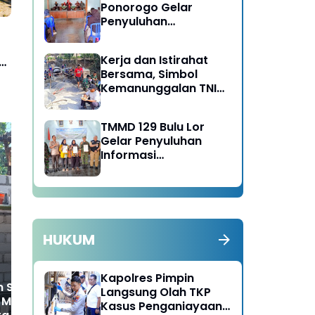
Ponorogo Gelar
Penyuluhan
Lingkungan Hidup
Kerja dan Istirahat
Bersama, Simbol
Kemanunggalan TNI
dan Rakyat di TMMD
129 Bulu Lor Ponorogo
TMMD 129 Bulu Lor
Gelar Penyuluhan
Informasi
Kelembagaan UMKM /
Fasilitas NIB SERGAPP
Bupati Aceh Barat
Pu
Bersama Kadis Pertanian
Pe
Salurkan Bantuan Mesin
Ru
Pompa Air Bagi Petani di
TM
HUKUM
Dua Desa Kecamatan
08
Samatiga
Ini
Kapolres Pimpin
 Sistem 'Jagul'
Langsung Olah TKP
Miseni Direhab
Kasus Penganiayaan