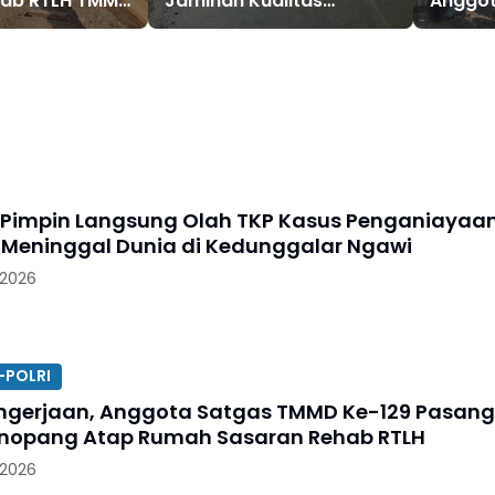
ab RTLH TMMD
Jaminan Kualitas
Anggot
u Lor Ponorogo
Pembangunan Sasaran
Warga
Fisik TMMD ke-129 Kodim
0802/Ponorogo
 Pimpin Langsung Olah TKP Kasus Penganiayaa
 Meninggal Dunia di Kedunggalar Ngawi
 2026
-POLRI
ngerjaan, Anggota Satgas TMMD Ke-129 Pasang
nopang Atap Rumah Sasaran Rehab RTLH
 2026