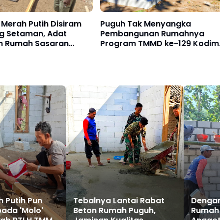
Merah Putih Disiram
Puguh Tak Menyangka
 Setaman, Adat
Pembangunan Rumahnya
an Rumah Sasaran
Program TMMD ke-129 Kodim
TLH TMMD Ke-129
0802/Ponorogo Secepat Ini
 Putih Pun
Tebalnya Lantai Rabat
Dengan
ada 'Molo'
Beton Rumah Puguh,
Rumah 