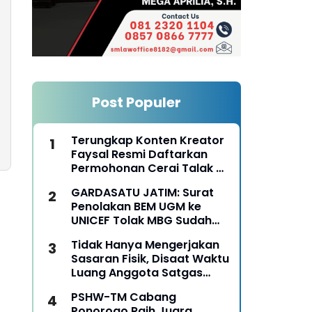
Post Populer
Terungkap Konten Kreator
Faysal Resmi Daftarkan
Permohonan Cerai Talak Di
Pengadilan Agama
GARDASATU JATIM: Surat
Ponorogo
Penolakan BEM UGM ke
UNICEF Tolak MBG Sudah
Keterlaluan
Tidak Hanya Mengerjakan
Sasaran Fisik, Disaat Waktu
Luang Anggota Satgas
TMMD Ke-129 Juga Turun
PSHW-TM Cabang
Tangan Bantu Warga
Ponorogo Raih Juara