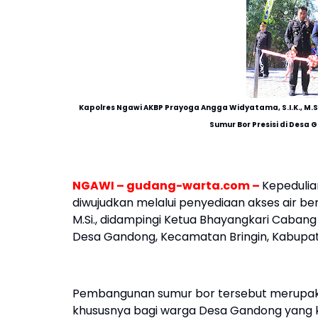
Kapolres Ngawi AKBP Prayoga Angga Widyatama, S.I.K., M.
Sumur Bor Presisi di Desa
NGAWI – gudang-warta.com –
Kepedulia
diwujudkan melalui penyediaan akses air ber
M.Si., didampingi Ketua Bhayangkari Cabang 
Desa Gandong, Kecamatan Bringin, Kabupat
Pembangunan sumur bor tersebut merupaka
khususnya bagi warga Desa Gandong yang k