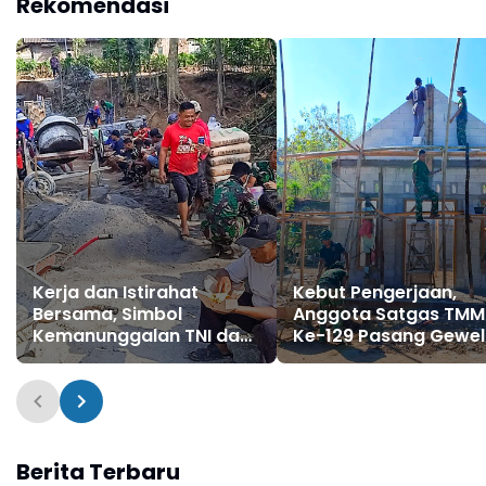
Rekomendasi
Kerja dan Istirahat
Kebut Pengerjaan,
Bersama, Simbol
Anggota Satgas TM
Kemanunggalan TNI dan
Ke-129 Pasang Gewel
Rakyat di TMMD 129 Bulu
Penopang Atap Rum
Lor Ponorogo
Sasaran Rehab RTLH
Berita Terbaru