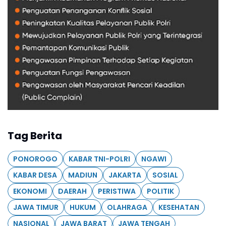
Tag Berita
PONOROGO
KABAR TNI-POLRI
NGAWI
KABAR DESA
MADIUN
JAKARTA
SOSIAL
EKONOMI
DAERAH
PERISTIWA
POLITIK
JAWA TIMUR
HUKUM
OLAHRAGA
KESEHATAN
NASIONAL
JAWA BARAT
JAWA TENGAH