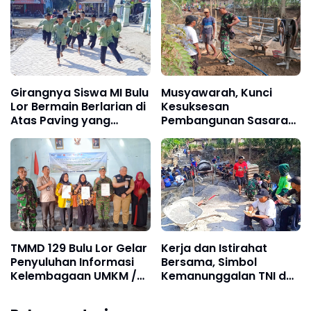
Jalan
Girangnya Siswa MI Bulu
Musyawarah, Kunci
Lor Bermain Berlarian di
Kesuksesan
Atas Paving yang
Pembangunan Sasaran
Sementara Dibangun
Fisik TMMD Ke-129
TMMD 129
TMMD 129 Bulu Lor Gelar
Kerja dan Istirahat
Penyuluhan Informasi
Bersama, Simbol
Kelembagaan UMKM /
Kemanunggalan TNI dan
Fasilitas NIB SERGAPP
Rakyat di TMMD 129 Bulu
Lor Ponorogo