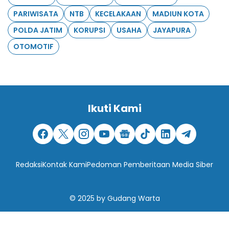
PARIWISATA
NTB
KECELAKAAN
MADIUN KOTA
POLDA JATIM
KORUPSI
USAHA
JAYAPURA
OTOMOTIF
Ikuti Kami
Redaksi
Kontak Kami
Pedoman Pemberitaan Media Siber
© 2025
by
Gudang Warta