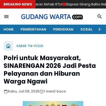
Sasaran Rehab RTLH
BREAKING NEWS
Ekspresi Girang Balita Naik Sepeda Diata
HOME
PEMERINTAHAN
PENDIDIKAN
SOSIAL
KAB
KABAR TNI-POLRI
Polri untuk Masyarakat,
SINARENGAN 2026 Jadi Pesta
Pelayanan dan Hiburan
Warga Ngawi
Rabu, Juli 08, 2026
1 menit baca