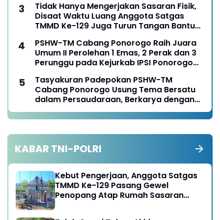
Tidak Hanya Mengerjakan Sasaran Fisik,
Disaat Waktu Luang Anggota Satgas
TMMD Ke-129 Juga Turun Tangan Bantu
Warga Panen Jagung
PSHW-TM Cabang Ponorogo Raih Juara
Umum II Perolehan 1 Emas, 2 Perak dan 3
Perunggu pada Kejurkab IPSI Ponorogo
Tahun 2026
Tasyakuran Padepokan PSHW-TM
Cabang Ponorogo Usung Tema Bersatu
dalam Persaudaraan, Berkarya dengan
Keikhlasan dan Mengabdi dengan
Tanggungjawab
KABAR TNI-POLRI
Kebut Pengerjaan, Anggota Satgas
TMMD Ke-129 Pasang Gewel
Penopang Atap Rumah Sasaran
Rehab RTLH