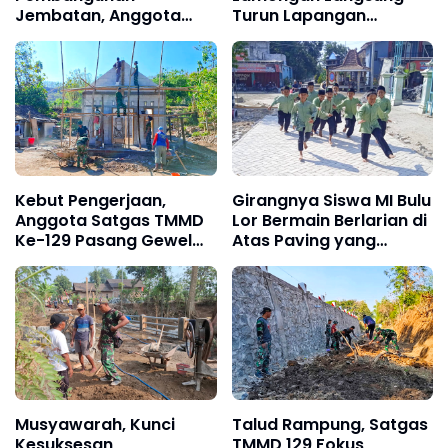
Jembatan, Anggota
Turun Lapangan
Satgas TMMD Ke-129
Maksimalkan Pelayanan
Fokus Bangun Talud
Pagi kepada
Jalan
Masyarakat
Kebut Pengerjaan,
Girangnya Siswa MI Bulu
Anggota Satgas TMMD
Lor Bermain Berlarian di
Ke-129 Pasang Gewel
Atas Paving yang
Penopang Atap Rumah
Sementara Dibangun
Sasaran Rehab RTLH
TMMD 129
Musyawarah, Kunci
Talud Rampung, Satgas
Kesuksesan
TMMD 129 Fokus