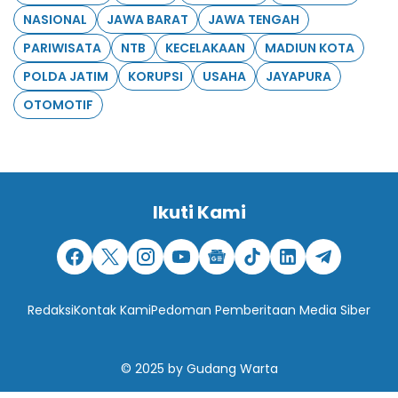
NASIONAL
JAWA BARAT
JAWA TENGAH
PARIWISATA
NTB
KECELAKAAN
MADIUN KOTA
POLDA JATIM
KORUPSI
USAHA
JAYAPURA
OTOMOTIF
Ikuti Kami
Redaksi
Kontak Kami
Pedoman Pemberitaan Media Siber
© 2025
by
Gudang Warta