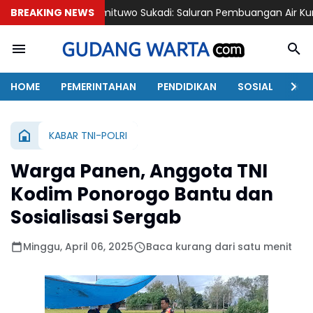
Kamituwo Sukadi: Saluran Pembuangan Air Kunci Pokok Kekua
BREAKING NEWS
HOME
PEMERINTAHAN
PENDIDIKAN
SOSIAL
KAB
KABAR TNI-POLRI
Warga Panen, Anggota TNI
Kodim Ponorogo Bantu dan
Sosialisasi Sergab
Minggu, April 06, 2025
Baca kurang dari satu menit