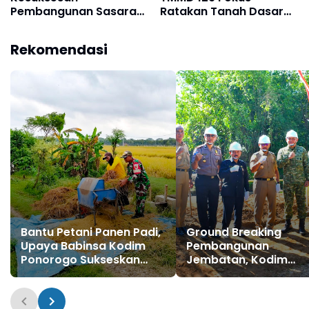
Pembangunan Sasaran
Ratakan Tanah Dasar
Fisik TMMD Ke-129
Sungai
Rekomendasi
Bantu Petani Panen Padi,
Ground Breaking
Upaya Babinsa Kodim
Pembangunan
Ponorogo Sukseskan
Jembatan, Kodim
Perkuatan Hanpangan
Ponorogo Siap
Sukseskan Program
Prioritas Pemerintah