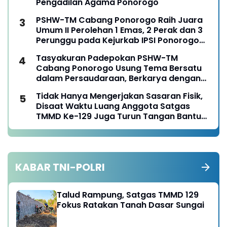
Pengadilan Agama Ponorogo
PSHW-TM Cabang Ponorogo Raih Juara
Umum II Perolehan 1 Emas, 2 Perak dan 3
Perunggu pada Kejurkab IPSI Ponorogo
Tahun 2026
Tasyakuran Padepokan PSHW-TM
Cabang Ponorogo Usung Tema Bersatu
dalam Persaudaraan, Berkarya dengan
Keikhlasan dan Mengabdi dengan
Tidak Hanya Mengerjakan Sasaran Fisik,
Tanggungjawab
Disaat Waktu Luang Anggota Satgas
TMMD Ke-129 Juga Turun Tangan Bantu
Warga Panen Jagung
KABAR TNI-POLRI
Talud Rampung, Satgas TMMD 129
Fokus Ratakan Tanah Dasar Sungai