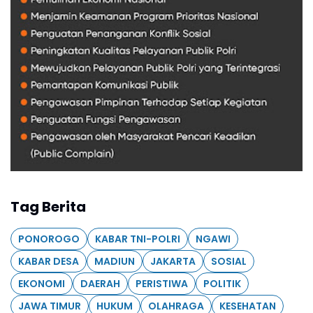
Tag Berita
PONOROGO
KABAR TNI-POLRI
NGAWI
KABAR DESA
MADIUN
JAKARTA
SOSIAL
EKONOMI
DAERAH
PERISTIWA
POLITIK
JAWA TIMUR
HUKUM
OLAHRAGA
KESEHATAN