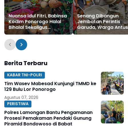
Nuansa Idul Fitri, Babinsa
Senang Dibangun
Kodim Ponorogo Halal
Jembatan Perintis
Bihalal Sekaligus
Garuda, Warga Antus
Monitoring Stabilitas
Bergotong Royong
Harga Sembako
Bersama TNI
Berita Terbaru
KABAR TNI-POLRI
Tim Wasev Mabesad Kunjungi TMMD ke
129 Bulu Lor Ponorogo
Agustus 07, 2026
PERISTIWA
Polres Lamongan Bantu Pengamanan
Prosesi Pemakaman Pendaki Gunung
Piramid Bondowoso di Babat