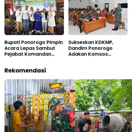
Dibangun
Bupati Ponorogo Pimpin
Sukseskan KDKMP,
Acara Lepas Sambut
Dandim Ponorogo
Pejabat Komandan
Adakan Komsos
Kodim Ponorogo
Bersama Kepala Desa
se-Kabupaten
Rekomendasi
Ponorogo