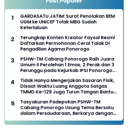
Post Populer
GARDASATU JATIM: Surat Penolakan BEM
UGM ke UNICEF Tolak MBG Sudah
Keterlaluan
Terungkap Konten Kreator Faysal Resmi
Daftarkan Permohonan Cerai Talak Di
Pengadilan Agama Ponorogo
PSHW-TM Cabang Ponorogo Raih Juara
Umum II Perolehan 1 Emas, 2 Perak dan 3
Perunggu pada Kejurkab IPSI Ponorogo
Tahun 2026
Tidak Hanya Mengerjakan Sasaran Fisik,
Disaat Waktu Luang Anggota Satgas
TMMD Ke-129 Juga Turun Tangan Bantu
Warga Panen Jagung
Tasyakuran Padepokan PSHW-TM
Cabang Ponorogo Usung Tema Bersatu
dalam Persaudaraan, Berkarya dengan
Keikhlasan dan Mengabdi dengan
Tanggungjawab