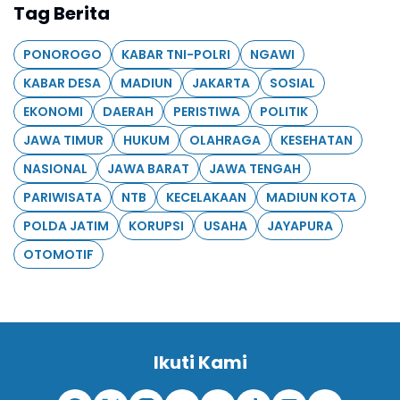
Tag Berita
PONOROGO
KABAR TNI-POLRI
NGAWI
KABAR DESA
MADIUN
JAKARTA
SOSIAL
EKONOMI
DAERAH
PERISTIWA
POLITIK
JAWA TIMUR
HUKUM
OLAHRAGA
KESEHATAN
NASIONAL
JAWA BARAT
JAWA TENGAH
PARIWISATA
NTB
KECELAKAAN
MADIUN KOTA
POLDA JATIM
KORUPSI
USAHA
JAYAPURA
OTOMOTIF
Ikuti Kami