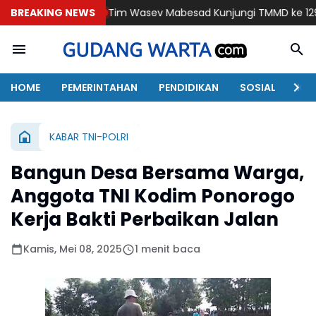
BREAKING NEWS
Tim Wasev Mabesad Kunjungi TMMD ke 129 Bulu Lor Ponor
HOME
PEMERINTAHAN
PENDIDIKAN
SOSIAL
KAB
KABAR TNI-POLRI
Bangun Desa Bersama Warga,
Anggota TNI Kodim Ponorogo
Kerja Bakti Perbaikan Jalan
Kamis, Mei 08, 2025
1 menit baca