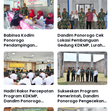
Babinsa Kodim
Dandim Ponorogo Cek
Ponorogo
Lokasi Pembanguan
Pendampingan
Gedung KDKMP, Lurah
Posyandu ILP
Selur Beri Apresisasi dan
Berharap Cepat
Terealisasi
Hadiri Rakor Percepatan
Sukseskan Program
Program KDKMP,
Pemerintah, Dandim
Dandim Ponorogo
Ponorogo Pengecekan
Berharap Gedung
Rencana Lokasi
Segera Selesai
Pembangunan KDKMP