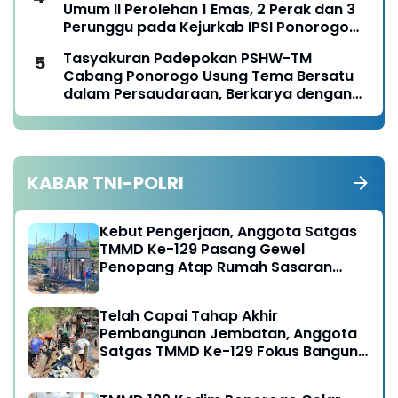
Umum II Perolehan 1 Emas, 2 Perak dan 3
Perunggu pada Kejurkab IPSI Ponorogo
Tahun 2026
Tasyakuran Padepokan PSHW-TM
Cabang Ponorogo Usung Tema Bersatu
dalam Persaudaraan, Berkarya dengan
Keikhlasan dan Mengabdi dengan
Tanggungjawab
KABAR TNI-POLRI
Kebut Pengerjaan, Anggota Satgas
TMMD Ke-129 Pasang Gewel
Penopang Atap Rumah Sasaran
Rehab RTLH
Telah Capai Tahap Akhir
Pembangunan Jembatan, Anggota
Satgas TMMD Ke-129 Fokus Bangun
Talud Jalan