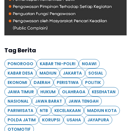
Tag Berita
PONOROGO
KABAR TNI-POLRI
NGAWI
KABAR DESA
MADIUN
JAKARTA
SOSIAL
EKONOMI
DAERAH
PERISTIWA
POLITIK
JAWA TIMUR
HUKUM
OLAHRAGA
KESEHATAN
NASIONAL
JAWA BARAT
JAWA TENGAH
PARIWISATA
NTB
KECELAKAAN
MADIUN KOTA
POLDA JATIM
KORUPSI
USAHA
JAYAPURA
OTOMOTIF