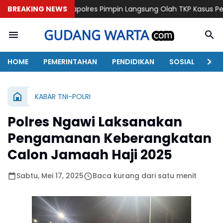
BREAKING NEWS
Kapolres Pimpin Langsung Olah TKP Kasus Penganiayaan Ber
HOME
PEMERINTAHAN
PENDIDIKAN
SOSIAL
KAB
KABAR TNI-POLRI
Polres Ngawi Laksanakan
Pengamanan Keberangkatan
Calon Jamaah Haji 2025
Sabtu, Mei 17, 2025
Baca kurang dari satu menit