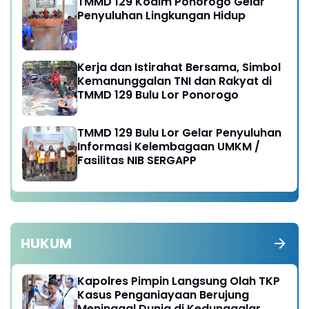
TMMD 129 Kodim Ponorogo Gelar
Penyuluhan Lingkungan Hidup
Kerja dan Istirahat Bersama, Simbol
Kemanunggalan TNI dan Rakyat di
TMMD 129 Bulu Lor Ponorogo
TMMD 129 Bulu Lor Gelar Penyuluhan
Informasi Kelembagaan UMKM /
Fasilitas NIB SERGAPP
HUKUM
Kapolres Pimpin Langsung Olah TKP
Kasus Penganiayaan Berujung
Meninggal Dunia di Kedunggalar