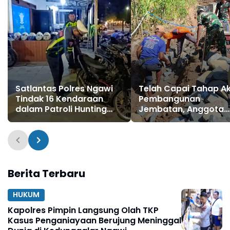
Satlantas Polres Ngawi
Telah Capai Tahap Ak
Tindak 16 Kendaraan
Pembangunan
dalam Patroli Hunting
Jembatan, Anggota
System
Satgas TMMD Ke-129
Fokus Bangun Talud
Jalan
Berita Terbaru
HUKUM
Kapolres Pimpin Langsung Olah TKP
Kasus Penganiayaan Berujung Meninggal