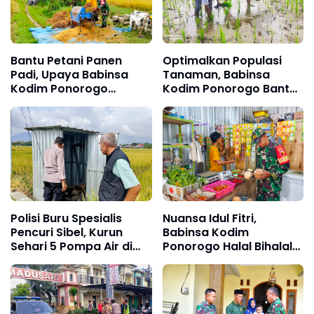
Bantu Petani Panen
Optimalkan Populasi
Padi, Upaya Babinsa
Tanaman, Babinsa
Kodim Ponorogo
Kodim Ponorogo Bantu
Sukseskan Perkuatan
Petani Penyulaman Bibit
Hanpangan
Padi
Polisi Buru Spesialis
Nuansa Idul Fitri,
Pencuri Sibel, Kurun
Babinsa Kodim
Sehari 5 Pompa Air di
Ponorogo Halal Bihalal
Ponorogo Digondol
Sekaligus Monitoring
Maling
Stabilitas Harga
Sembako