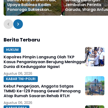
Upaya Babinsa Kodim
Jembatan Perintis
Ponorogo Sukseskan
Garuda, Warga Antus
Perkuatan Hanpangan
Bergotong Royong
Bersama TNI
Berita Terbaru
HUKUM
Kapolres Pimpin Langsung Olah TKP
Kasus Penganiayaan Berujung Meninggal
Dunia di Kedunggalar Ngawi
Agustus 06, 2026
KABAR TNI-POLRI
Kebut Pengerjaan, Anggota Satgas
TMMD Ke-129 Pasang Gewel Penopang
Atap Rumah Sasaran Rehab RTLH
Agustus 06, 2026