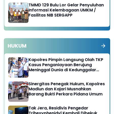
TMMD 129 Bulu Lor Gelar Penyuluhan
Informasi Kelembagaan UMKM /
Fasilitas NIB SERGAPP
HUKUM
Kapolres Pimpin Langsung Olah TKP
Kasus Penganiayaan Berujung
Meninggal Dunia di Kedunggalar
Ngawi
Sinergitas Penegak Hukum, Kapolres
Madiun dan Kajari Musnahkan
Barang Bukti Perkara Pidana Umum
Tak Jera, Residivis Pengedar
Trihexyphenidyl Kembali Dibekuk