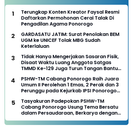
Terungkap Konten Kreator Faysal Resmi
Daftarkan Permohonan Cerai Talak Di
Pengadilan Agama Ponorogo
GARDASATU JATIM: Surat Penolakan BEM
UGM ke UNICEF Tolak MBG Sudah
Keterlaluan
Tidak Hanya Mengerjakan Sasaran Fisik,
Disaat Waktu Luang Anggota Satgas
TMMD Ke-129 Juga Turun Tangan Bantu
Warga Panen Jagung
PSHW-TM Cabang Ponorogo Raih Juara
Umum II Perolehan 1 Emas, 2 Perak dan 3
Perunggu pada Kejurkab IPSI Ponorogo
Tahun 2026
Tasyakuran Padepokan PSHW-TM
Cabang Ponorogo Usung Tema Bersatu
dalam Persaudaraan, Berkarya dengan
Keikhlasan dan Mengabdi dengan
Tanggungjawab