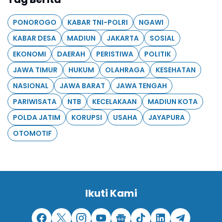
PONOROGO
KABAR TNI-POLRI
NGAWI
KABAR DESA
MADIUN
JAKARTA
SOSIAL
EKONOMI
DAERAH
PERISTIWA
POLITIK
JAWA TIMUR
HUKUM
OLAHRAGA
KESEHATAN
NASIONAL
JAWA BARAT
JAWA TENGAH
PARIWISATA
NTB
KECELAKAAN
MADIUN KOTA
POLDA JATIM
KORUPSI
USAHA
JAYAPURA
OTOMOTIF
Ikuti Kami