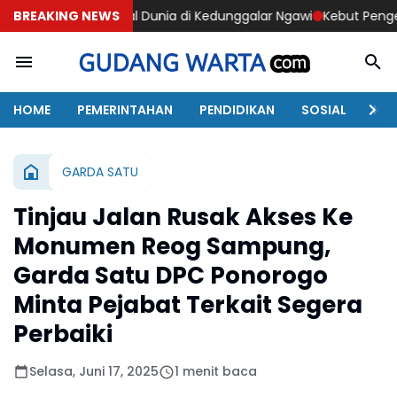
al Dunia di Kedunggalar Ngawi
BREAKING NEWS
Kebut Pengerjaan, Anggota Sa
HOME
PEMERINTAHAN
PENDIDIKAN
SOSIAL
KAB
GARDA SATU
Tinjau Jalan Rusak Akses Ke
Monumen Reog Sampung,
Garda Satu DPC Ponorogo
Minta Pejabat Terkait Segera
Perbaiki
Selasa, Juni 17, 2025
1 menit baca