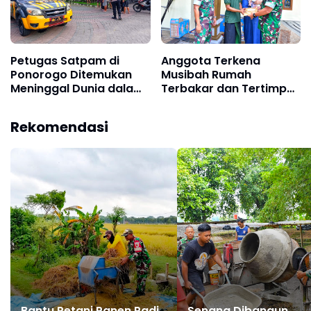
Petugas Satpam di
Anggota Terkena
Ponorogo Ditemukan
Musibah Rumah
Meninggal Dunia dalam
Terbakar dan Tertimpa
Pos, Diduga Kena
Pohon, Dandim
Serangan Jantung
Ponorogo Cepat
Rekomendasi
Tanggap Berikan
Bantuan
Bantu Petani Panen Padi,
Senang Dibangun