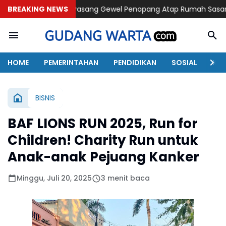
29 Pasang Gewel Penopang Atap Rumah Sasaran Rehab RTLH
BREAKING NEWS
E
HOME
PEMERINTAHAN
PENDIDIKAN
SOSIAL
KAB
BISNIS
BAF LIONS RUN 2025, Run for
Children! Charity Run untuk
Anak-anak Pejuang Kanker
Minggu, Juli 20, 2025
3 menit baca