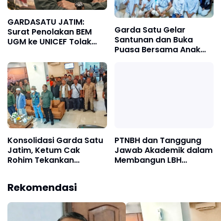
GARDASATU JATIM:
Garda Satu Gelar
Surat Penolakan BEM
Santunan dan Buka
UGM ke UNICEF Tolak
Puasa Bersama Anak
MBG Sudah Keterlaluan
Yatim, Ketum Cak
Rohim Ingatkan Bahaya
Fitnah dan Cinta
Berlebihan
Konsolidasi Garda Satu
PTNBH dan Tanggung
Jatim, Ketum Cak
Jawab Akademik dalam
Rohim Tekankan
Membangun LBH
Jalankan Organisasi
Universitas Terbuka
dengan Berakhlakul
Sebagai Pilar Akses
Rekomendasi
Kharimah
Keadilan