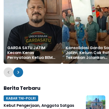
GARDA SATU JATIM
Konsolidasi Garda Sa
Kecam Keras
Jatim, Ketum Cak Ro
Pernyataan Ketua BEM
Tekankan Jalankan
UGM Soal MBG: “Ini Bukan
Organisasi dengan
Kritik, Ini Tuduhan”
Berakhlakul Kharima
Berita Terbaru
KABAR TNI-POLRI
Kebut Pengerjaan, Anggota Satgas