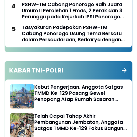
PSHW-TM Cabang Ponorogo Raih Juara
Umum II Perolehan 1 Emas, 2 Perak dan 3
Perunggu pada Kejurkab IPSI Ponorogo
Tahun 2026
Tasyakuran Padepokan PSHW-TM
Cabang Ponorogo Usung Tema Bersatu
dalam Persaudaraan, Berkarya dengan
Keikhlasan dan Mengabdi dengan
Tanggungjawab
KABAR TNI-POLRI
Kebut Pengerjaan, Anggota Satgas
TMMD Ke-129 Pasang Gewel
Penopang Atap Rumah Sasaran
Rehab RTLH
Telah Capai Tahap Akhir
Pembangunan Jembatan, Anggota
Satgas TMMD Ke-129 Fokus Bangun
Talud Jalan