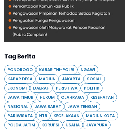
Tag Berita
PONOROGO
KABAR TNI-POLRI
NGAWI
KABAR DESA
MADIUN
JAKARTA
SOSIAL
EKONOMI
DAERAH
PERISTIWA
POLITIK
JAWA TIMUR
HUKUM
OLAHRAGA
KESEHATAN
NASIONAL
JAWA BARAT
JAWA TENGAH
PARIWISATA
NTB
KECELAKAAN
MADIUN KOTA
POLDA JATIM
KORUPSI
USAHA
JAYAPURA