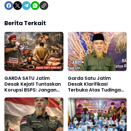
Berita Terkait
GARDA SATU Jatim
Garda Satu Jatim
Desak Kejati Tuntaskan
Desak Klarifikasi
Korupsi BSPS: Jangan
Terbuka Atas Tudingan
Hanya Pejabat Atas,
"MBG Program Maling"
Kades Terlibat Juga
Wajib Jadi Tersangka!