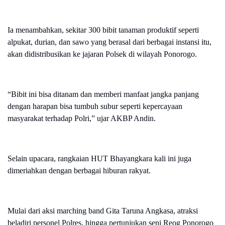
Ia menambahkan, sekitar 300 bibit tanaman produktif seperti
alpukat, durian, dan sawo yang berasal dari berbagai instansi itu,
akan didistribusikan ke jajaran Polsek di wilayah Ponorogo.
“Bibit ini bisa ditanam dan memberi manfaat jangka panjang
dengan harapan bisa tumbuh subur seperti kepercayaan
masyarakat terhadap Polri,” ujar AKBP Andin.
Selain upacara, rangkaian HUT Bhayangkara kali ini juga
dimeriahkan dengan berbagai hiburan rakyat.
Mulai dari aksi marching band Gita Taruna Angkasa, atraksi
beladiri personel Polres, hingga pertunjukan seni Reog Ponorogo