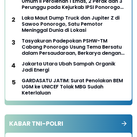
Umum II Perolehan 1 Emas, 2 Perak dan 3
Perunggu pada Kejurkab IPSI Ponorogo
Tahun 2026
Laka Maut Dump Truck dan Jupiter Z di
Sawoo Ponorogo, Satu Pemotor
Meninggal Dunia di Lokasi
Tasyakuran Padepokan PSHW-TM
Cabang Ponorogo Usung Tema Bersatu
dalam Persaudaraan, Berkarya dengan
Keikhlasan dan Mengabdi dengan
Jakarta Utara Ubah Sampah Organik
Tanggungjawab
Jadi Energi
GARDASATU JATIM: Surat Penolakan BEM
UGM ke UNICEF Tolak MBG Sudah
Keterlaluan
KABAR TNI-POLRI