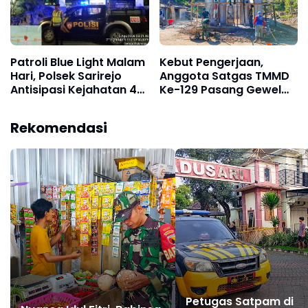
Patroli Blue Light Malam
Kebut Pengerjaan,
Hari, Polsek Sarirejo
Anggota Satgas TMMD
Antisipasi Kejahatan 4C
Ke-129 Pasang Gewel
dan Cegah Gesekan
Penopang Atap Rumah
Antar Perguruan Silat
Sasaran Rehab RTLH
Rekomendasi
Petugas Satpam di