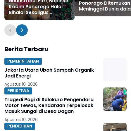
Nuansa Idul Fitri, Babinsa
Ponorogo Ditemukan
Kodim Ponorogo Halal
Meninggal Dunia dal
Bihalal Sekaligus
Pos, Diduga Kena
Monitoring Stabilitas
Serangan Jantung
Harga Sembako
Berita Terbaru
PEMERINTAHAN
Jakarta Utara Ubah Sampah Organik
Jadi Energi
Agustus 10, 2026
PERISTIWA
Tragedi Pagi di Solokuro Pengendara
Motor Tewas, Kendaraan Terpelosok
Masuk Sungai di Desa Dagan
Agustus 10, 2026
PENDIDIKAN