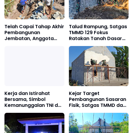
Telah Capai Tahap Akhir
Talud Rampung, Satgas
Pembangunan
TMMD 129 Fokus
Jembatan, Anggota
Ratakan Tanah Dasar
Satgas TMMD Ke-129
Sungai
Fokus Bangun Talud
Jalan
Kerja dan Istirahat
Kejar Target
Bersama, Simbol
Pembangunan Sasaran
Kemanunggalan TNI dan
Fisik, Satgas TMMD dan
Rakyat di TMMD 129 Bulu
Warga Bulu Lor Kebut
Lor Ponorogo
Plesteran RTLH Milik
Puguh