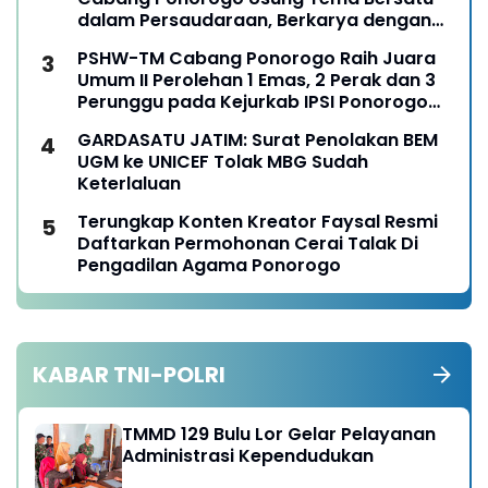
dalam Persaudaraan, Berkarya dengan
Keikhlasan dan Mengabdi dengan
PSHW-TM Cabang Ponorogo Raih Juara
Tanggungjawab
Umum II Perolehan 1 Emas, 2 Perak dan 3
Perunggu pada Kejurkab IPSI Ponorogo
Tahun 2026
GARDASATU JATIM: Surat Penolakan BEM
UGM ke UNICEF Tolak MBG Sudah
Keterlaluan
Terungkap Konten Kreator Faysal Resmi
Daftarkan Permohonan Cerai Talak Di
Pengadilan Agama Ponorogo
KABAR TNI-POLRI
TMMD 129 Bulu Lor Gelar Pelayanan
Administrasi Kependudukan