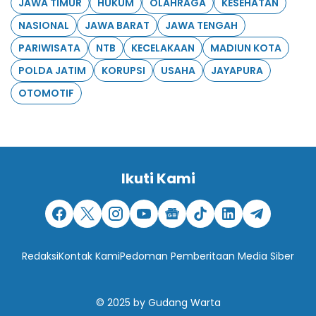
JAWA TIMUR
HUKUM
OLAHRAGA
KESEHATAN
NASIONAL
JAWA BARAT
JAWA TENGAH
PARIWISATA
NTB
KECELAKAAN
MADIUN KOTA
POLDA JATIM
KORUPSI
USAHA
JAYAPURA
OTOMOTIF
Ikuti Kami
Redaksi
Kontak Kami
Pedoman Pemberitaan Media Siber
© 2025
by
Gudang Warta