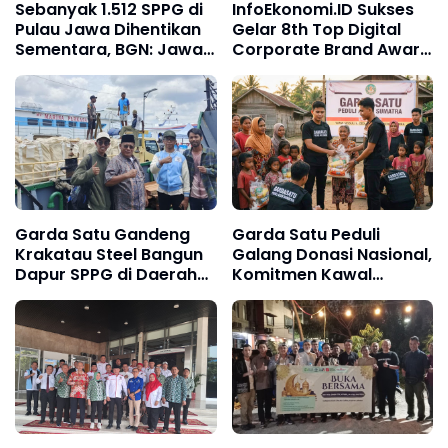
Sebanyak 1.512 SPPG di
InfoEkonomi.ID Sukses
Pulau Jawa Dihentikan
Gelar 8th Top Digital
Sementara, BGN: Jawa
Corporate Brand Award
Timur Terbanyak
2026/27 Perusahaan
Dianugerahi
Penghargaan
Garda Satu Gandeng
Garda Satu Peduli
Krakatau Steel Bangun
Galang Donasi Nasional,
Dapur SPPG di Daerah
Komitmen Kawal
Terpencil
Pemulihan Banjir
Bandang Sumatra