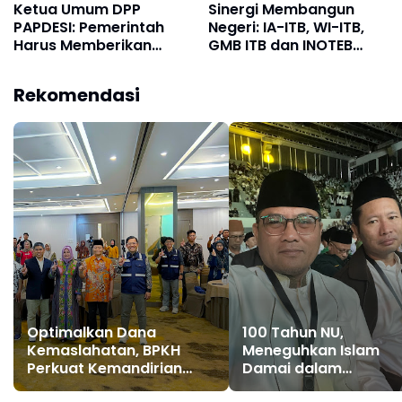
Ketua Umum DPP
Sinergi Membangun
PAPDESI: Pemerintah
Negeri: IA-ITB, WI-ITB,
Harus Memberikan
GMB ITB dan INOTEB
Ruang Dialog yang
Gelar Buka Puasa
Lebih Terbuka Untuk
Bersama dan Diskusi
Rekomendasi
Merespons Kegelisahan
Program Kerakyatan
para Kades, Perangkat
Desa dan BPD di Seluruh
Indonesia
Optimalkan Dana
100 Tahun NU,
Kemaslahatan, BPKH
Meneguhkan Islam
Perkuat Kemandirian
Damai dalam
Ekonomi Umat melalui
Kebangsaan