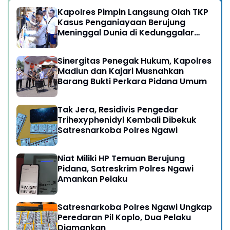
Kapolres Pimpin Langsung Olah TKP
Kasus Penganiayaan Berujung
Meninggal Dunia di Kedunggalar
Ngawi
Sinergitas Penegak Hukum, Kapolres
Madiun dan Kajari Musnahkan
Barang Bukti Perkara Pidana Umum
Tak Jera, Residivis Pengedar
Trihexyphenidyl Kembali Dibekuk
Satresnarkoba Polres Ngawi
Niat Miliki HP Temuan Berujung
Pidana, Satreskrim Polres Ngawi
Amankan Pelaku
Satresnarkoba Polres Ngawi Ungkap
Peredaran Pil Koplo, Dua Pelaku
Diamankan