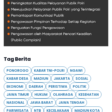
Tag Berita
PONOROGO
KABAR TNI-POLRI
NGAWI
KABAR DESA
MADIUN
JAKARTA
SOSIAL
EKONOMI
DAERAH
PERISTIWA
POLITIK
JAWA TIMUR
HUKUM
OLAHRAGA
KESEHATAN
NASIONAL
JAWA BARAT
JAWA TENGAH
PARIWISATA
NTB
KECELAKAAN
MADIUN KOTA