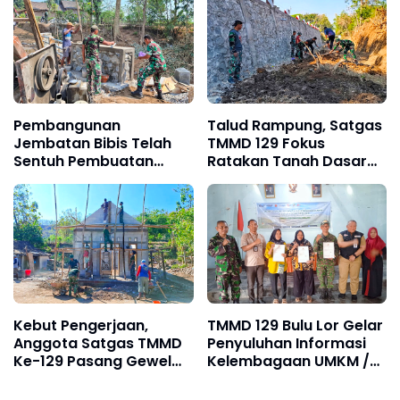
Jalan
Pembangunan
Talud Rampung, Satgas
Jembatan Bibis Telah
TMMD 129 Fokus
Sentuh Pembuatan
Ratakan Tanah Dasar
Loning Kanan Kiri
Sungai
Kebut Pengerjaan,
TMMD 129 Bulu Lor Gelar
Anggota Satgas TMMD
Penyuluhan Informasi
Ke-129 Pasang Gewel
Kelembagaan UMKM /
Penopang Atap Rumah
Fasilitas NIB SERGAPP
Sasaran Rehab RTLH