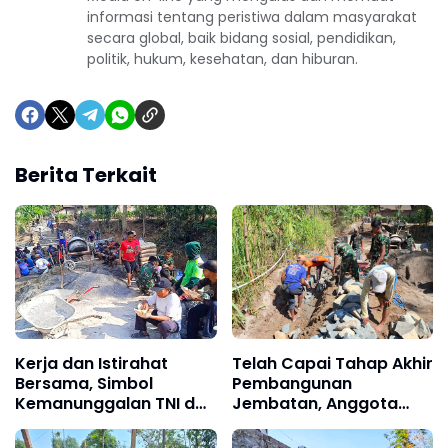
informasi tentang peristiwa dalam masyarakat
secara global, baik bidang sosial, pendidikan,
politik, hukum, kesehatan, dan hiburan.
Berita Terkait
Kerja dan Istirahat
Telah Capai Tahap Akhir
Bersama, Simbol
Pembangunan
Kemanunggalan TNI dan
Jembatan, Anggota
Rakyat di TMMD 129 Bulu
Satgas TMMD Ke-129
Lor Ponorogo
Fokus Bangun Talud