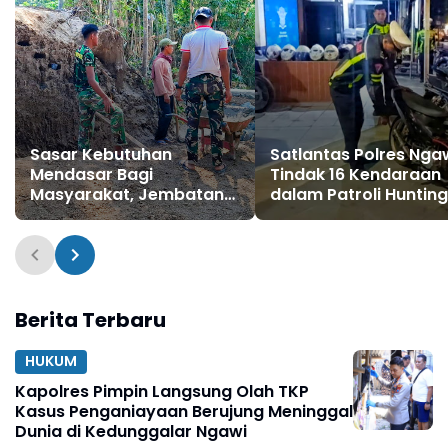
Sasar Kebutuhan
Satlantas Polres Nga
Mendasar Bagi
Tindak 16 Kendaraan
Masyarakat, Jembatan
dalam Patroli Hunting
dan Talud Jalan Pun
System
Dibangun Satgas TMMD
Ke-129
Berita Terbaru
HUKUM
Kapolres Pimpin Langsung Olah TKP
Kasus Penganiayaan Berujung Meninggal
Dunia di Kedunggalar Ngawi