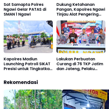
Sat Samapta Polres
Dukung Ketahanan
Ngawi Gelar PATAS di
Pangan, Kapolres Ngawi
SMAN 1 Ngawi
Tinjau Alat Pengering
Padi di Padas
Kapolres Madiun
Lakukan Perbuatan
Launching Patroli SIKAT
Curang di 76 TKP Jatim
Presisi untuk Tingkatkan
dan Jateng, Pelaku
Keamanan Wilayah
diamankan Polres
Ngawi
Rekomendasi