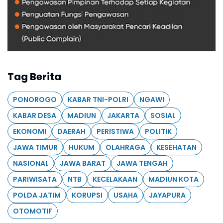
Tag Berita
PONOROGO
KABAR TNI-POLRI
NGAWI
KABAR DESA
MADIUN
JAKARTA
SOSIAL
EKONOMI
DAERAH
PERISTIWA
POLITIK
JAWA TIMUR
HUKUM
OLAHRAGA
KESEHATAN
NASIONAL
JAWA BARAT
JAWA TENGAH
PARIWISATA
NTB
KECELAKAAN
MADIUN KOTA
POLDA JATIM
KORUPSI
USAHA
JAYAPURA
OTOMOTIF