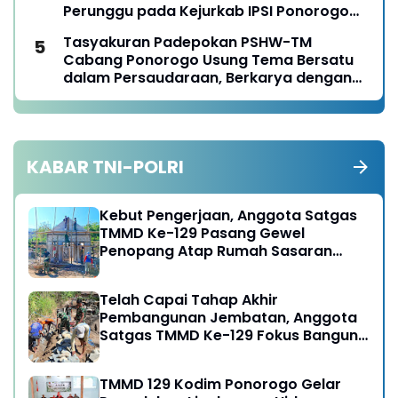
Perunggu pada Kejurkab IPSI Ponorogo
Tahun 2026
Tasyakuran Padepokan PSHW-TM
Cabang Ponorogo Usung Tema Bersatu
dalam Persaudaraan, Berkarya dengan
Keikhlasan dan Mengabdi dengan
Tanggungjawab
KABAR TNI-POLRI
Kebut Pengerjaan, Anggota Satgas
TMMD Ke-129 Pasang Gewel
Penopang Atap Rumah Sasaran
Rehab RTLH
Telah Capai Tahap Akhir
Pembangunan Jembatan, Anggota
Satgas TMMD Ke-129 Fokus Bangun
Talud Jalan
TMMD 129 Kodim Ponorogo Gelar