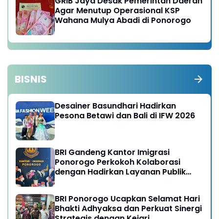
GRIB Jaya Desak Pemerintah Daerah
Agar Menutup Operasional KSP
Wahana Mulya Abadi di Ponorogo
BISNIS
Desainer Basundhari Hadirkan
Pesona Betawi dan Bali di IFW 2026
BRI Gandeng Kantor Imigrasi
Ponorogo Perkokoh Kolaborasi
dengan Hadirkan Layanan Publik
yang Semakin Prima
BRI Ponorogo Ucapkan Selamat Hari
Bhakti Adhyaksa dan Perkuat Sinergi
Strategis dengan Kejari