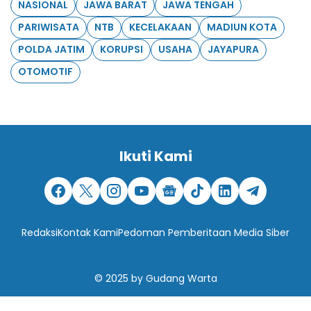
NASIONAL
JAWA BARAT
JAWA TENGAH
PARIWISATA
NTB
KECELAKAAN
MADIUN KOTA
POLDA JATIM
KORUPSI
USAHA
JAYAPURA
OTOMOTIF
Ikuti Kami
Redaksi
Kontak Kami
Pedoman Pemberitaan Media Siber
© 2025
by
Gudang Warta