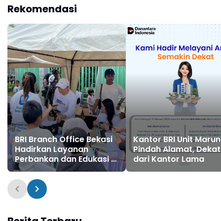
Lebaran
Digital Lewat Reward
Rekomendasi
BRI Branch Office Bekasi
Kantor BRI Unit Maru
Hadirkan Layanan
Pindah Alamat, Dekat
Perbankan dan Edukasi di
dari Kantor Lama
CFD, Masyarakat
Antusias Padati Booth
Berita Terbaru