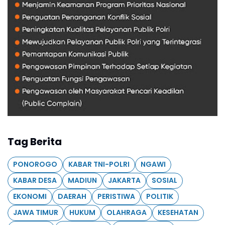
Tag Berita
PONOROGO
KABAR TNI-POLRI
NGAWI
KABAR DESA
MADIUN
JAKARTA
SOSIAL
EKONOMI
DAERAH
PERISTIWA
POLITIK
JAWA TIMUR
HUKUM
OLAHRAGA
KESEHATAN