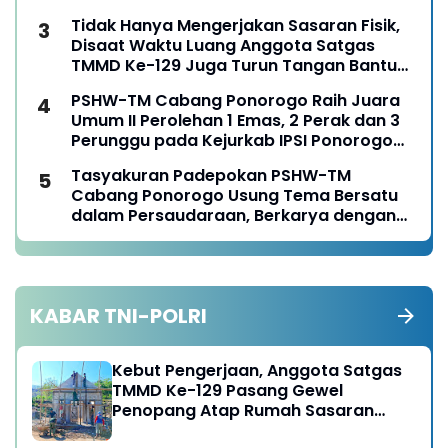
Tidak Hanya Mengerjakan Sasaran Fisik,
Disaat Waktu Luang Anggota Satgas
TMMD Ke-129 Juga Turun Tangan Bantu
Warga Panen Jagung
PSHW-TM Cabang Ponorogo Raih Juara
Umum II Perolehan 1 Emas, 2 Perak dan 3
Perunggu pada Kejurkab IPSI Ponorogo
Tahun 2026
Tasyakuran Padepokan PSHW-TM
Cabang Ponorogo Usung Tema Bersatu
dalam Persaudaraan, Berkarya dengan
Keikhlasan dan Mengabdi dengan
Tanggungjawab
KABAR TNI-POLRI
Kebut Pengerjaan, Anggota Satgas
TMMD Ke-129 Pasang Gewel
Penopang Atap Rumah Sasaran
Rehab RTLH