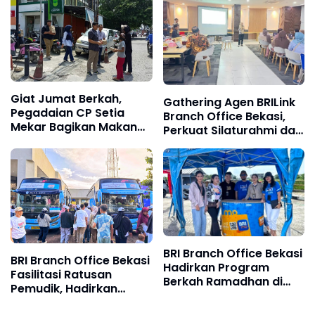
Giat Jumat Berkah,
Gathering Agen BRILink
Pegadaian CP Setia
Branch Office Bekasi,
Mekar Bagikan Makanan
Perkuat Silaturahmi dan
Siap Saji Pada
Tingkatkan Kualitas
Masyarakat Sekitar
Layanan
BRI Branch Office Bekasi
BRI Branch Office Bekasi
Hadirkan Program
Fasilitasi Ratusan
Berkah Ramadhan di
Pemudik, Hadirkan
Grand Kamala Lagoon,
Perjalanan Aman Jelang
Dorong Transaksi