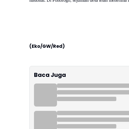
nasional. Di Ponorogo, sejumlah desa telah menerima 
(Eko/GW/Red)
Baca Juga