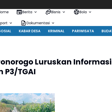
Tal
Home
Berita
Bisnis
Bola
Sport
Dokumentasi
SOSIAL
KABAR DESA
KRIMINAL
PARIWISATA
BUDA
onorogo Luruskan Informasi
m P3/TGAI