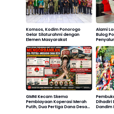
Komsos, Kodim Ponorogo
Alami Lo
Gelar Silaturahmi dengan
Bulog P
Elemen Masyarakat
Penyalu
Kepada 
2026
GMNI Kecam Skema
Pembuka
Pembiayaan Koperasi Merah
Dihadiri
Putih, Dua Pertiga Dana Desa
Dandim 
Dikorbankan
Magetan