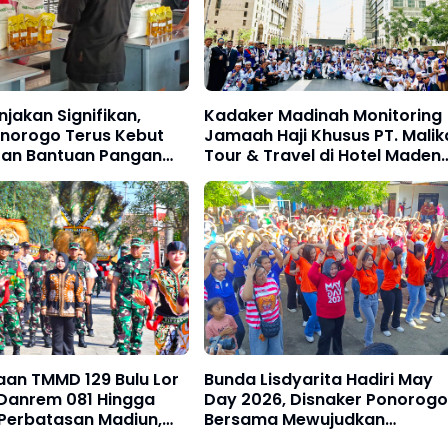
njakan Signifikan,
Kadaker Madinah Monitoring
onorogo Terus Kebut
Jamaah Haji Khusus PT. Malik
ran Bantuan Pangan
Tour & Travel di Hotel Maden
139 Ribu KPM Tahun
MADINAH
an TMMD 129 Bulu Lor
Bunda Lisdyarita Hadiri May
 Danrem 081 Hingga
Day 2026, Disnaker Ponorogo
Perbatasan Madiun,
Bersama Mewujudkan
, Trenggalek dan
Kemajuan Industri dan