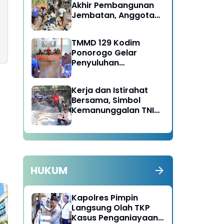
Akhir Pembangunan
Jembatan, Anggota
Satgas TMMD Ke-129
Fokus Bangun Talud
TMMD 129 Kodim
Jalan
Ponorogo Gelar
Penyuluhan
Lingkungan Hidup
Kerja dan Istirahat
Bersama, Simbol
Kemanunggalan TNI
dan Rakyat di TMMD
129 Bulu Lor Ponorogo
HUKUM
Kapolres Pimpin
Langsung Olah TKP
Kasus Penganiayaan