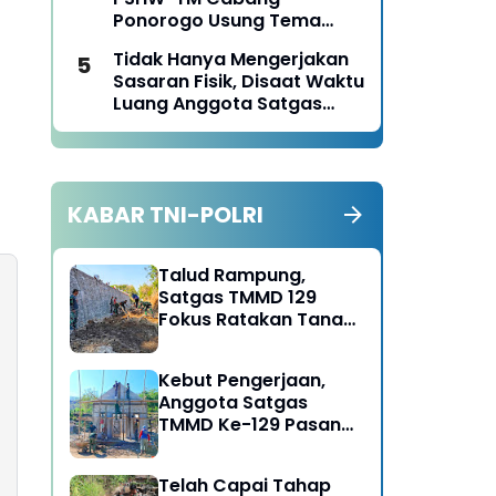
Ponorogo Tahun 2026
Ponorogo Usung Tema
Bersatu dalam
Tidak Hanya Mengerjakan
Persaudaraan, Berkarya
Sasaran Fisik, Disaat Waktu
dengan Keikhlasan dan
Luang Anggota Satgas
Mengabdi dengan
TMMD Ke-129 Juga Turun
Tanggungjawab
Tangan Bantu Warga
Panen Jagung
KABAR TNI-POLRI
Talud Rampung,
Satgas TMMD 129
Fokus Ratakan Tanah
Dasar Sungai
Kebut Pengerjaan,
Anggota Satgas
TMMD Ke-129 Pasang
Gewel Penopang Atap
Rumah Sasaran Rehab
Telah Capai Tahap
RTLH