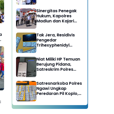
Berujung Meninggal
Dunia di Kedunggalar
Sinergitas Penegak
Ngawi
Hukum, Kapolres
Madiun dan Kajari
Musnahkan Barang
Bukti Perkara Pidana
a
Tak Jera, Residivis
Umum
Pengedar
Trihexyphenidyl
Kembali Dibekuk
Satresnarkoba Polres
Niat Miliki HP Temuan
Ngawi
Berujung Pidana,
Satreskrim Polres
Ngawi Amankan
Pelaku
Satresnarkoba Polres
Ngawi Ungkap
Peredaran Pil Koplo,
Dua Pelaku
:
Diamankan