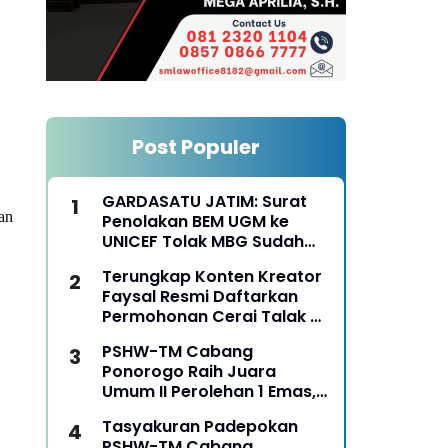
Post Populer
GARDASATU JATIM: Surat
an
Penolakan BEM UGM ke
UNICEF Tolak MBG Sudah
Keterlaluan
Terungkap Konten Kreator
Faysal Resmi Daftarkan
Permohonan Cerai Talak Di
Pengadilan Agama
PSHW-TM Cabang
Ponorogo
Ponorogo Raih Juara
Umum II Perolehan 1 Emas,
2 Perak dan 3 Perunggu
Tasyakuran Padepokan
pada Kejurkab IPSI
PSHW-TM Cabang