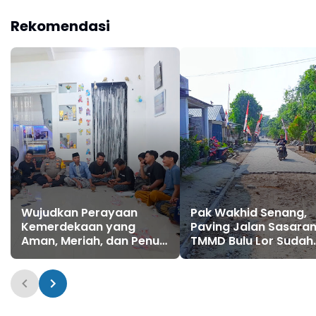
Ponorogo Siap
Sukseskan Perkuatan
Sukseskan Program
Hanpangan
Rekomendasi
Prioritas Pemerintah
Wujudkan Perayaan
Pak Wakhid Senang,
Kemerdekaan yang
Paving Jalan Sasara
Aman, Meriah, dan Penuh
TMMD Bulu Lor Sudah
Kebersamaan, Mas
Sampai Depan
Bhabin Sidomukti
Rumahnya
Dampingi Karang Taruna
Arsiba Matangkan
Persiapan HUT RI Ke-81