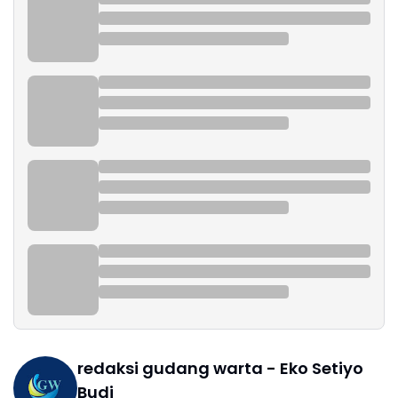
redaksi gudang warta - Eko Setiyo
Budi