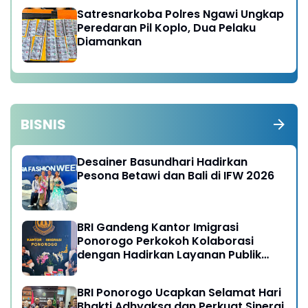
Satresnarkoba Polres Ngawi Ungkap
Peredaran Pil Koplo, Dua Pelaku
Diamankan
BISNIS
Desainer Basundhari Hadirkan
Pesona Betawi dan Bali di IFW 2026
BRI Gandeng Kantor Imigrasi
Ponorogo Perkokoh Kolaborasi
dengan Hadirkan Layanan Publik
yang Semakin Prima
BRI Ponorogo Ucapkan Selamat Hari
Bhakti Adhyaksa dan Perkuat Sinergi