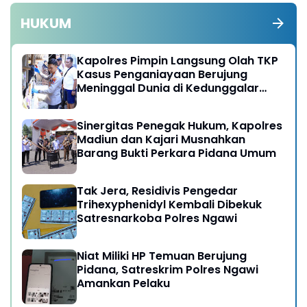
HUKUM
Kapolres Pimpin Langsung Olah TKP
Kasus Penganiayaan Berujung
Meninggal Dunia di Kedunggalar
Ngawi
Sinergitas Penegak Hukum, Kapolres
Madiun dan Kajari Musnahkan
Barang Bukti Perkara Pidana Umum
Tak Jera, Residivis Pengedar
Trihexyphenidyl Kembali Dibekuk
Satresnarkoba Polres Ngawi
Niat Miliki HP Temuan Berujung
Pidana, Satreskrim Polres Ngawi
Amankan Pelaku