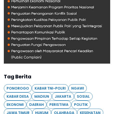
Tag Berita
PONOROGO
KABAR TNI-POLRI
NGAWI
KABAR DESA
MADIUN
JAKARTA
SOSIAL
EKONOMI
DAERAH
PERISTIWA
POLITIK
JAWA TIMUR
HUKUM
OLAHRAGA
KESEHATAN