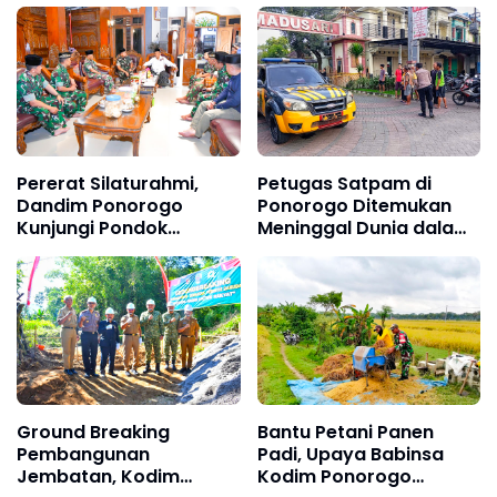
Elemen Masyarakat
Pohon, Dandim
Ponorogo Cepat
Tanggap Berikan
Bantuan
Pererat Silaturahmi,
Petugas Satpam di
Dandim Ponorogo
Ponorogo Ditemukan
Kunjungi Pondok
Meninggal Dunia dalam
Pesantren Al-Iman
Pos, Diduga Kena
Serangan Jantung
Ground Breaking
Bantu Petani Panen
Pembangunan
Padi, Upaya Babinsa
Jembatan, Kodim
Kodim Ponorogo