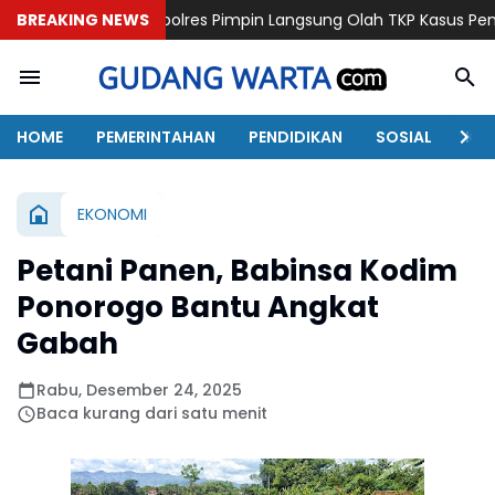
Kapolres Pimpin Langsung Olah TKP Kasus Penganiayaan Beruj
BREAKING NEWS
HOME
PEMERINTAHAN
PENDIDIKAN
SOSIAL
KAB
EKONOMI
Petani Panen, Babinsa Kodim
Ponorogo Bantu Angkat
Gabah
Rabu, Desember 24, 2025
Baca kurang dari satu menit