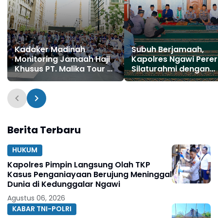
Kadaker Madinah
Subuh Berjamaah,
Monitoring Jamaah Haji
Kapolres Ngawi Perer
Khusus PT. Malika Tour &
Silaturahmi dengan
Travel di Hotel Maden
Masyarakat
MADINAH
Berita Terbaru
HUKUM
Kapolres Pimpin Langsung Olah TKP
Kasus Penganiayaan Berujung Meninggal
Dunia di Kedunggalar Ngawi
Agustus 06, 2026
KABAR TNI-POLRI