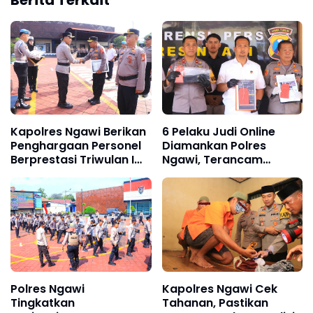
Berita Terkait
Kapolres Ngawi Berikan
6 Pelaku Judi Online
Penghargaan Personel
Diamankan Polres
Berprestasi Triwulan I
Ngawi, Terancam
Tahun 2026
Pidana Penjara
Maksimal 9 Tahun
Polres Ngawi
Kapolres Ngawi Cek
Tingkatkan
Tahanan, Pastikan