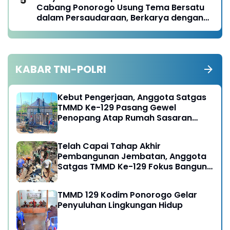
Cabang Ponorogo Usung Tema Bersatu
dalam Persaudaraan, Berkarya dengan
Keikhlasan dan Mengabdi dengan
Tanggungjawab
KABAR TNI-POLRI
Kebut Pengerjaan, Anggota Satgas
TMMD Ke-129 Pasang Gewel
Penopang Atap Rumah Sasaran
Rehab RTLH
Telah Capai Tahap Akhir
Pembangunan Jembatan, Anggota
Satgas TMMD Ke-129 Fokus Bangun
Talud Jalan
TMMD 129 Kodim Ponorogo Gelar
Penyuluhan Lingkungan Hidup