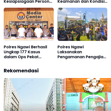
Kesiapsiagaan Personel
Keamanan dan Kondisi
Melalui Latihan Dalmas
Tetap Terjaga
Polres Ngawi Berhasil
Polres Ngawi
Ungkap 177 Kasus
Laksanakan
dalam Ops Pekat
Pengamanan Pengajian
Semeru 2026
Umum PSHW, Situasi
Kondusif
Rekomendasi