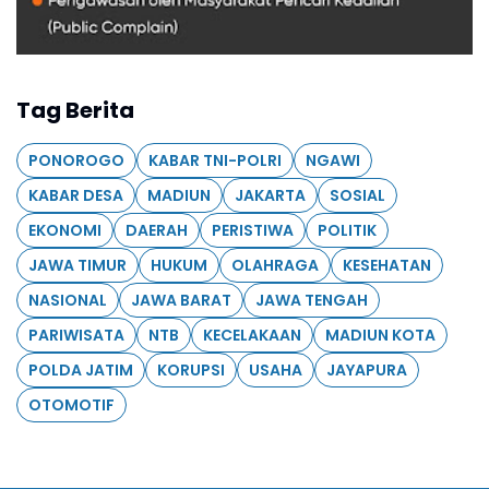
Tag Berita
PONOROGO
KABAR TNI-POLRI
NGAWI
KABAR DESA
MADIUN
JAKARTA
SOSIAL
EKONOMI
DAERAH
PERISTIWA
POLITIK
JAWA TIMUR
HUKUM
OLAHRAGA
KESEHATAN
NASIONAL
JAWA BARAT
JAWA TENGAH
PARIWISATA
NTB
KECELAKAAN
MADIUN KOTA
POLDA JATIM
KORUPSI
USAHA
JAYAPURA
OTOMOTIF