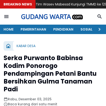
BREAKING NEWS
Tim Wasev Mabesad Kunjungi TMMD ke 129 Bulu Lor Pono
HOME
PEMERINTAHAN
PENDIDIKAN
SOSIAL
KAB
KABAR DESA
Serka Purwanto Babinsa
Kodim Ponorogo
Pendampingan Petani Bantu
Bersihkan Gulma Tanaman
Padi
Rabu, Desember 03, 2025
Baca kurang dari satu menit