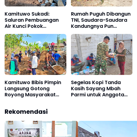
Kamituwo Sukadi:
Rumah Puguh Dibangun
Saluran Pembuangan
TNI, Saudara-Saudara
Air Kunci Pokok
Kandungnya Pun
Kekuatan Jembatan
Mendukung
Bibis
Kamituwo Bibis Pimpin
Segelas Kopi Tanda
Langsung Gotong
Kasih Sayang Mbah
Royong Masyarakat
Parmi untuk Anggota
Bantu Satgas TMMD
Satgas TMMD Ke-129
Bulu Lor
Rekomendasi