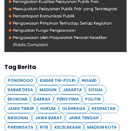
Tag Berita
PONOROGO
KABAR TNI-POLRI
NGAWI
KABAR DESA
MADIUN
JAKARTA
SOSIAL
EKONOMI
DAERAH
PERISTIWA
POLITIK
JAWA TIMUR
HUKUM
OLAHRAGA
KESEHATAN
NASIONAL
JAWA BARAT
JAWA TENGAH
PARIWISATA
NTB
KECELAKAAN
MADIUN KOTA