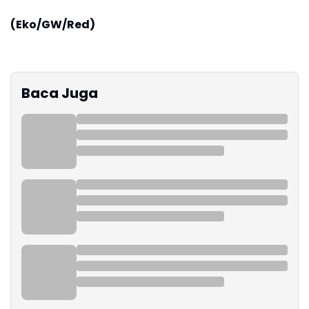
(Eko/GW/Red)
Baca Juga