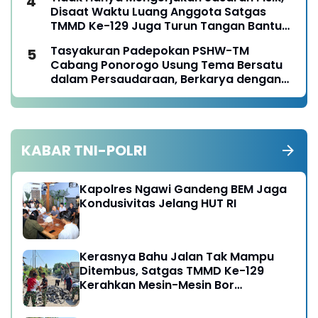
Disaat Waktu Luang Anggota Satgas
TMMD Ke-129 Juga Turun Tangan Bantu
Warga Panen Jagung
Tasyakuran Padepokan PSHW-TM
Cabang Ponorogo Usung Tema Bersatu
dalam Persaudaraan, Berkarya dengan
Keikhlasan dan Mengabdi dengan
Tanggungjawab
KABAR TNI-POLRI
Kapolres Ngawi Gandeng BEM Jaga
Kondusivitas Jelang HUT RI
Kerasnya Bahu Jalan Tak Mampu
Ditembus, Satgas TMMD Ke-129
Kerahkan Mesin-Mesin Bor
Berukuran Besar