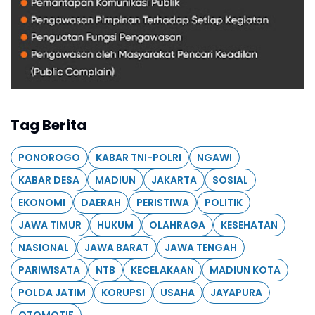
Tag Berita
PONOROGO
KABAR TNI-POLRI
NGAWI
KABAR DESA
MADIUN
JAKARTA
SOSIAL
EKONOMI
DAERAH
PERISTIWA
POLITIK
JAWA TIMUR
HUKUM
OLAHRAGA
KESEHATAN
NASIONAL
JAWA BARAT
JAWA TENGAH
PARIWISATA
NTB
KECELAKAAN
MADIUN KOTA
POLDA JATIM
KORUPSI
USAHA
JAYAPURA
OTOMOTIF