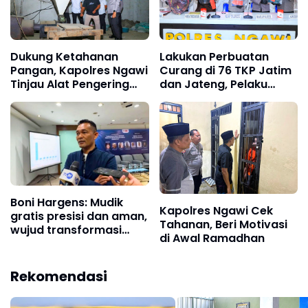
Dukung Ketahanan
Lakukan Perbuatan
Pangan, Kapolres Ngawi
Curang di 76 TKP Jatim
Tinjau Alat Pengering
dan Jateng, Pelaku
Padi di Padas
diamankan Polres
Ngawi
Boni Hargens: Mudik
Kapolres Ngawi Cek
gratis presisi dan aman,
Tahanan, Beri Motivasi
wujud transformasi
di Awal Ramadhan
Polri dari kekuasaan
menuju pelayanan
Rekomendasi