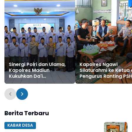
Sinergi Polri dan Ulama,
Kapolres Ngawi
Kapolres Madiun
Silaturahmi ke Ketua
Kukuhkan Da'i
Pengurus Ranting PSH
Kamtibmas Periode
Jaga Kondusifitas
2026–2029
Kamtibmas
Berita Terbaru
KABAR DESA