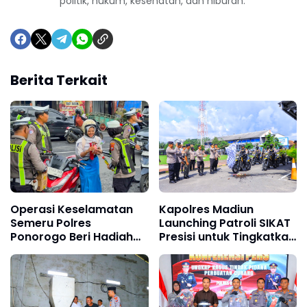
politik, hukum, kesehatan, dan hiburan.
Berita Terkait
Operasi Keselamatan
Kapolres Madiun
Semeru Polres
Launching Patroli SIKAT
Ponorogo Beri Hadiah
Presisi untuk Tingkatkan
Helm dan Cokelat
Keamanan Wilayah
Pengendara Tertib