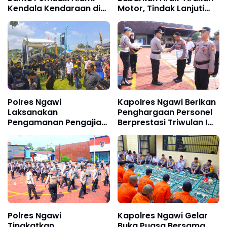
Kendala Kendaraan di
Motor, Tindak Lanjuti
Exit Tol Ngawi
Laporan Warga
Polres Ngawi
Kapolres Ngawi Berikan
Laksanakan
Penghargaan Personel
Pengamanan Pengajian
Berprestasi Triwulan I
Umum PSHW, Situasi
Tahun 2026
Kondusif
Polres Ngawi
Kapolres Ngawi Gelar
Tingkatkan
Buka Puasa Bersama