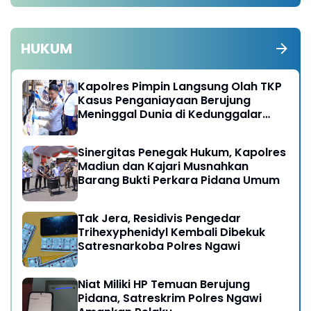
HUKUM
Kapolres Pimpin Langsung Olah TKP
Kasus Penganiayaan Berujung
Meninggal Dunia di Kedunggalar
Ngawi
Sinergitas Penegak Hukum, Kapolres
Madiun dan Kajari Musnahkan
Barang Bukti Perkara Pidana Umum
Tak Jera, Residivis Pengedar
Trihexyphenidyl Kembali Dibekuk
Satresnarkoba Polres Ngawi
Niat Miliki HP Temuan Berujung
Pidana, Satreskrim Polres Ngawi