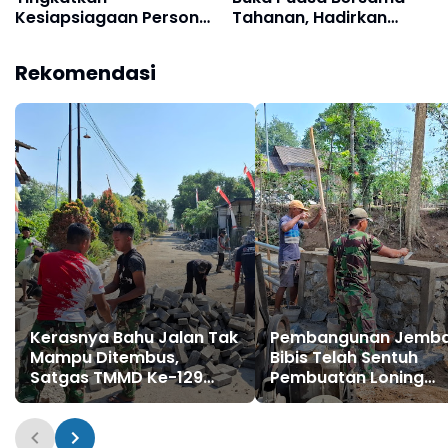
Kesiapsiagaan Personel
Tahanan, Hadirkan
Melalui Latihan Dalmas
Tausiyah Penuh Makna
Rekomendasi
Kerasnya Bahu Jalan Tak
Pembangunan Jemb
Mampu Ditembus,
Bibis Telah Sentuh
Satgas TMMD Ke-129
Pembuatan Loning
Kerahkan Mesin-Mesin
Kanan Kiri
Bor Berukuran Besar