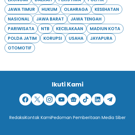
JAWA TIMUR
HUKUM
OLAHRAGA
KESEHATAN
NASIONAL
JAWA BARAT
JAWA TENGAH
PARIWISATA
NTB
KECELAKAAN
MADIUN KOTA
POLDA JATIM
KORUPSI
USAHA
JAYAPURA
OTOMOTIF
Ikuti Kami
Redaksi
Kontak Kami
Pedoman Pemberitaan Media Siber