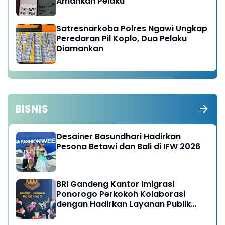
Amankan Pelaku
Satresnarkoba Polres Ngawi Ungkap
Peredaran Pil Koplo, Dua Pelaku
Diamankan
BISNIS
Desainer Basundhari Hadirkan
Pesona Betawi dan Bali di IFW 2026
BRI Gandeng Kantor Imigrasi
Ponorogo Perkokoh Kolaborasi
dengan Hadirkan Layanan Publik
yang Semakin Prima