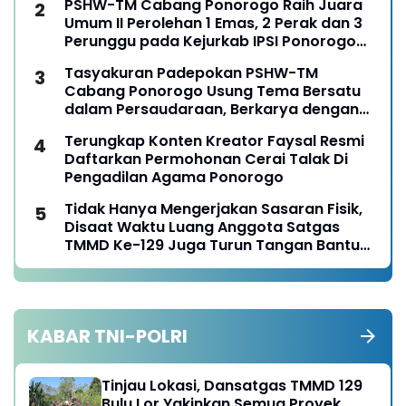
PSHW-TM Cabang Ponorogo Raih Juara
Umum II Perolehan 1 Emas, 2 Perak dan 3
Perunggu pada Kejurkab IPSI Ponorogo
Tahun 2026
Tasyakuran Padepokan PSHW-TM
Cabang Ponorogo Usung Tema Bersatu
dalam Persaudaraan, Berkarya dengan
Keikhlasan dan Mengabdi dengan
Terungkap Konten Kreator Faysal Resmi
Tanggungjawab
Daftarkan Permohonan Cerai Talak Di
Pengadilan Agama Ponorogo
Tidak Hanya Mengerjakan Sasaran Fisik,
Disaat Waktu Luang Anggota Satgas
TMMD Ke-129 Juga Turun Tangan Bantu
Warga Panen Jagung
KABAR TNI-POLRI
Tinjau Lokasi, Dansatgas TMMD 129
Bulu Lor Yakinkan Semua Proyek