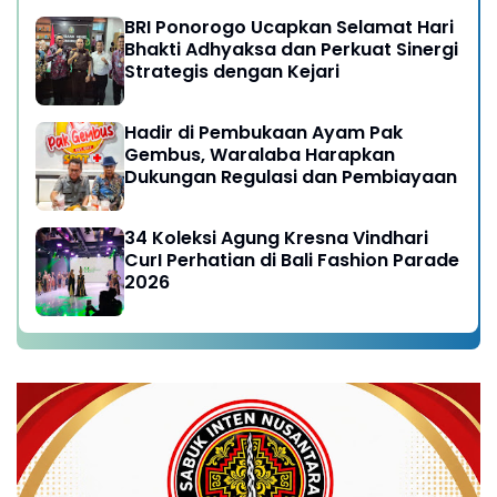
BRI Ponorogo Ucapkan Selamat Hari
Bhakti Adhyaksa dan Perkuat Sinergi
Strategis dengan Kejari
Hadir di Pembukaan Ayam Pak
Gembus, Waralaba Harapkan
Dukungan Regulasi dan Pembiayaan
34 Koleksi Agung Kresna Vindhari
CurI Perhatian di Bali Fashion Parade
2026