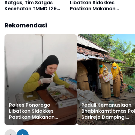
Satgas, Tim Satgas
Libatkan Sidokkes
Kesehatan TMMD 129
Pastikan Makanan
Bulu Lor Juga Layani
Program MBG Aman
Warga
Dikonsumsi
Rekomendasi
Polres Ponorogo
Peduli Kemanusiaan,
Libatkan Sidokkes
Bhabinkamtibmas Po
Pastikan Makanan
Sarirejo Dampingi
Program MBG Aman
Pemeriksaan Keseha
Dikonsumsi
Rutin Warga