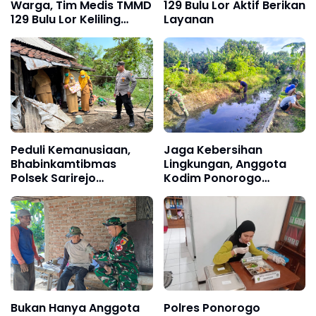
Warga, Tim Medis TMMD
129 Bulu Lor Aktif Berikan
129 Bulu Lor Keliling
Layanan
Sasaran Fisik
Peduli Kemanusiaan,
Jaga Kebersihan
Bhabinkamtibmas
Lingkungan, Anggota
Polsek Sarirejo
Kodim Ponorogo
Dampingi Pemeriksaan
Bersama Komunitas
Kesehatan Rutin Warga
Pepeling Kerja Bakti di
Bantaran Sungai
Bukan Hanya Anggota
Polres Ponorogo