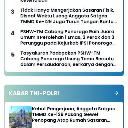
Keterlaluan
Tidak Hanya Mengerjakan Sasaran Fisik,
Disaat Waktu Luang Anggota Satgas
TMMD Ke-129 Juga Turun Tangan Bantu
Warga Panen Jagung
PSHW-TM Cabang Ponorogo Raih Juara
Umum II Perolehan 1 Emas, 2 Perak dan 3
Perunggu pada Kejurkab IPSI Ponorogo
Tahun 2026
Tasyakuran Padepokan PSHW-TM
Cabang Ponorogo Usung Tema Bersatu
dalam Persaudaraan, Berkarya dengan
Keikhlasan dan Mengabdi dengan
Tanggungjawab
KABAR TNI-POLRI
Kebut Pengerjaan, Anggota Satgas
TMMD Ke-129 Pasang Gewel
Penopang Atap Rumah Sasaran
Rehab RTLH