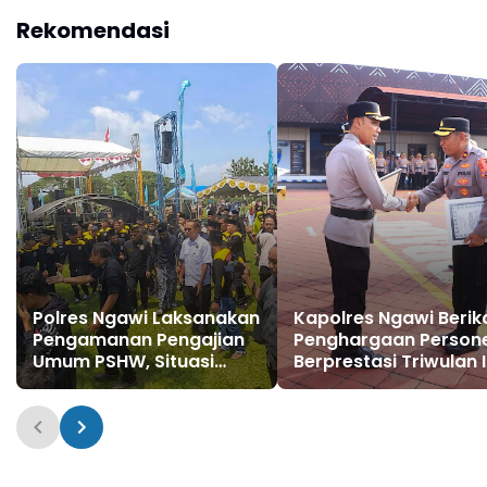
Rekomendasi
Polres Ngawi Laksanakan
Kapolres Ngawi Berik
Pengamanan Pengajian
Penghargaan Persone
Umum PSHW, Situasi
Berprestasi Triwulan I
Kondusif
Tahun 2026