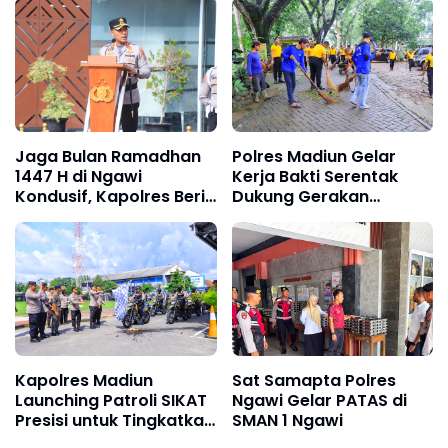
Jaga Bulan Ramadhan
Polres Madiun Gelar
1447 H di Ngawi
Kerja Bakti Serentak
Kondusif, Kapolres Beri
Dukung Gerakan
Imbauan Kamtibmas
Indonesia Asri di Wisata
Wahana Grape
Kapolres Madiun
Sat Samapta Polres
Launching Patroli SIKAT
Ngawi Gelar PATAS di
Presisi untuk Tingkatkan
SMAN 1 Ngawi
Keamanan Wilayah