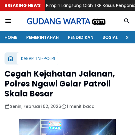
lres Pimpin Langsung Olah TKP Kasus Penganiayaan Berujung Me
BREAKING NEWS
HOME
PEMERINTAHAN
PENDIDIKAN
SOSIAL
KAB
KABAR TNI-POLRI
Cegah Kejahatan Jalanan,
Polres Ngawi Gelar Patroli
Skala Besar
Senin, Februari 02, 2026
1 menit baca