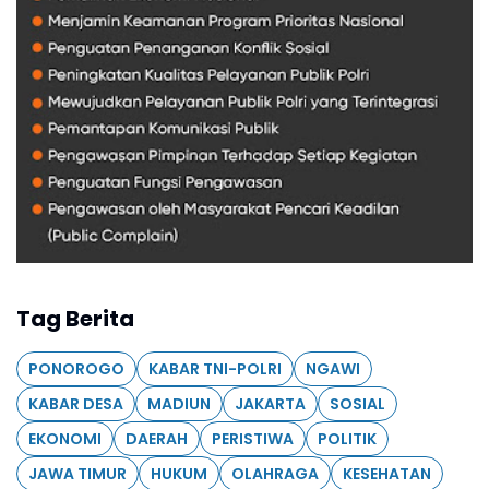
Tag Berita
PONOROGO
KABAR TNI-POLRI
NGAWI
KABAR DESA
MADIUN
JAKARTA
SOSIAL
EKONOMI
DAERAH
PERISTIWA
POLITIK
JAWA TIMUR
HUKUM
OLAHRAGA
KESEHATAN