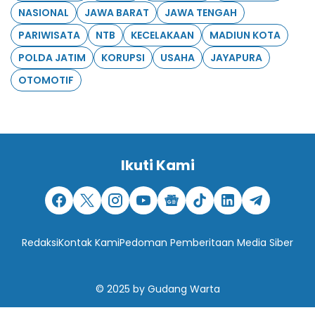
NASIONAL
JAWA BARAT
JAWA TENGAH
PARIWISATA
NTB
KECELAKAAN
MADIUN KOTA
POLDA JATIM
KORUPSI
USAHA
JAYAPURA
OTOMOTIF
Ikuti Kami
Redaksi
Kontak Kami
Pedoman Pemberitaan Media Siber
© 2025
by
Gudang Warta