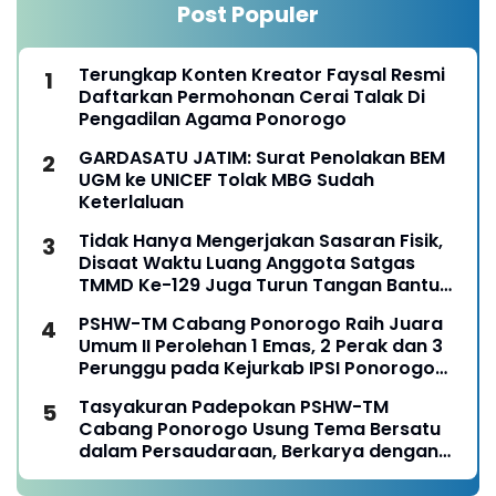
Post Populer
Terungkap Konten Kreator Faysal Resmi
Daftarkan Permohonan Cerai Talak Di
Pengadilan Agama Ponorogo
GARDASATU JATIM: Surat Penolakan BEM
UGM ke UNICEF Tolak MBG Sudah
Keterlaluan
Tidak Hanya Mengerjakan Sasaran Fisik,
Disaat Waktu Luang Anggota Satgas
TMMD Ke-129 Juga Turun Tangan Bantu
Warga Panen Jagung
PSHW-TM Cabang Ponorogo Raih Juara
Umum II Perolehan 1 Emas, 2 Perak dan 3
Perunggu pada Kejurkab IPSI Ponorogo
Tahun 2026
Tasyakuran Padepokan PSHW-TM
Cabang Ponorogo Usung Tema Bersatu
dalam Persaudaraan, Berkarya dengan
Keikhlasan dan Mengabdi dengan
Tanggungjawab