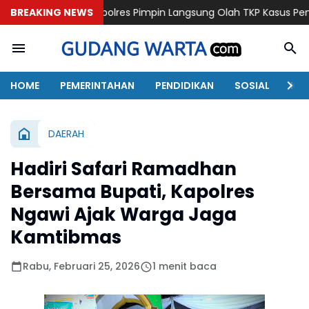
Kapolres Pimpin Langsung Olah TKP Kasus Penganiayaan Beruj
BREAKING NEWS
HOME
PEMERINTAHAN
PENDIDIKAN
SOSIAL
KAB
DAERAH
Hadiri Safari Ramadhan
Bersama Bupati, Kapolres
Ngawi Ajak Warga Jaga
Kamtibmas
Rabu, Februari 25, 2026
1 menit baca