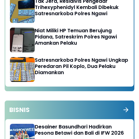
Tak Jera, Residivis Pengedar
Trihexyphenidyl Kembali Dibekuk
Satresnarkoba Polres Ngawi
Niat Miliki HP Temuan Berujung
Pidana, Satreskrim Polres Ngawi
Amankan Pelaku
Satresnarkoba Polres Ngawi Ungkap
Peredaran Pil Koplo, Dua Pelaku
Diamankan
BISNIS
Desainer Basundhari Hadirkan
Pesona Betawi dan Bali di IFW 2026