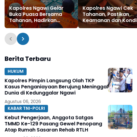
Kapolres Ngawi Gelar
Kapolres Ngawi Cek
Buka Puasa Bersama
Tahanan, Pastikan
Tahanan, Hadirkan
Keamanan dan Kondi
Tausiyah Penuh Makna
Tetap Terjaga
Berita Terbaru
HUKUM
Kapolres Pimpin Langsung Olah TKP
Kasus Penganiayaan Berujung Meninggal
Dunia di Kedunggalar Ngawi
Agustus 06, 2026
KABAR TNI-POLRI
Kebut Pengerjaan, Anggota Satgas
TMMD Ke-129 Pasang Gewel Penopang
Atap Rumah Sasaran Rehab RTLH