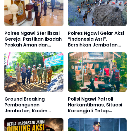
Polres Ngawi Sterilisasi
Polres Ngawi Gelar Aksi
Gereja, Pastikan Ibadah
“Indonesia Asri”,
Paskah Aman dan
Bersihkan Jembatan
Kondusif
dan Sungai Cegah Banjir
Ground Breaking
Polisi Ngawi Patroli
Pembangunan
Harkamtibmas, Situasi
Jembatan, Kodim
Karangjati Tetap
Ponorogo Siap
Kondusif
Sukseskan Program
Prioritas Pemerintah