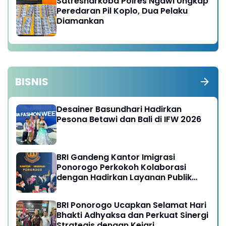
Satresnarkoba Polres Ngawi Ungkap
Peredaran Pil Koplo, Dua Pelaku
Diamankan
BISNIS
Desainer Basundhari Hadirkan
Pesona Betawi dan Bali di IFW 2026
BRI Gandeng Kantor Imigrasi
Ponorogo Perkokoh Kolaborasi
dengan Hadirkan Layanan Publik
yang Semakin Prima
BRI Ponorogo Ucapkan Selamat Hari
Bhakti Adhyaksa dan Perkuat Sinergi
Strategis dengan Kejari