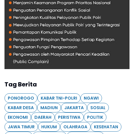
Tag Berita
PONOROGO
KABAR TNI-POLRI
NGAWI
KABAR DESA
MADIUN
JAKARTA
SOSIAL
EKONOMI
DAERAH
PERISTIWA
POLITIK
JAWA TIMUR
HUKUM
OLAHRAGA
KESEHATAN