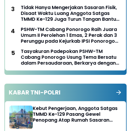
Tidak Hanya Mengerjakan Sasaran Fisik,
Disaat Waktu Luang Anggota Satgas
TMMD Ke-129 Juga Turun Tangan Bantu
Warga Panen Jagung
PSHW-TM Cabang Ponorogo Raih Juara
Umum II Perolehan 1 Emas, 2 Perak dan 3
Perunggu pada Kejurkab IPSI Ponorogo
Tahun 2026
Tasyakuran Padepokan PSHW-TM
Cabang Ponorogo Usung Tema Bersatu
dalam Persaudaraan, Berkarya dengan
Keikhlasan dan Mengabdi dengan
Tanggungjawab
KABAR TNI-POLRI
Kebut Pengerjaan, Anggota Satgas
TMMD Ke-129 Pasang Gewel
Penopang Atap Rumah Sasaran
Rehab RTLH