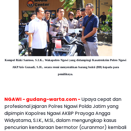
Kompol Rizki Santoso, S.I.K.,
Wakapolres Ngawi yang didampingi Kasatreskrim Polres Ngawi
AKP Aris Gunadi, S.H., secara resmi menyerahkan barang bukti (BB) kepada para
pemiliknya.
NGAWI - gudang-warta.com -
Upaya cepat dan
profesional jajaran Polres Ngawi Polda Jatim yang
dipimpin Kapolres Ngawi AKBP Prayoga Angga
Widyatama, S.I.K., M.Si., dalam mengungkap kasus
pencurian kendaraan bermotor (curanmor) kembali