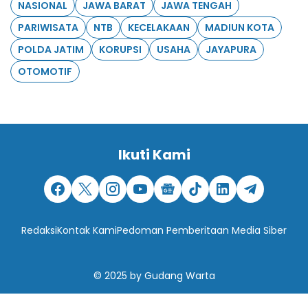
NASIONAL
JAWA BARAT
JAWA TENGAH
PARIWISATA
NTB
KECELAKAAN
MADIUN KOTA
POLDA JATIM
KORUPSI
USAHA
JAYAPURA
OTOMOTIF
Ikuti Kami
Redaksi
Kontak Kami
Pedoman Pemberitaan Media Siber
© 2025
by
Gudang Warta