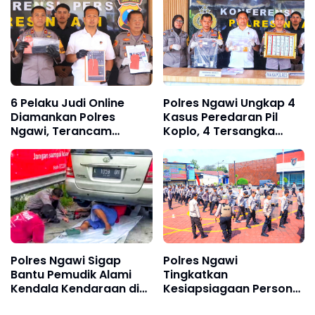
6 Pelaku Judi Online
Polres Ngawi Ungkap 4
Diamankan Polres
Kasus Peredaran Pil
Ngawi, Terancam
Koplo, 4 Tersangka
Pidana Penjara
Diamankan
Maksimal 9 Tahun
Polres Ngawi Sigap
Polres Ngawi
Bantu Pemudik Alami
Tingkatkan
Kendala Kendaraan di
Kesiapsiagaan Personel
Exit Tol Ngawi
Melalui Latihan Dalmas