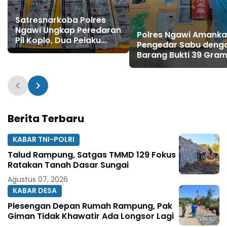
Satresnarkoba Polres
Ngawi Ungkap Peredaran
Polres Ngawi Amank
Pil Koplo, Dua Pelaku
Pengedar Sabu deng
Diamankan
Barang Bukti 39 Gra
Berita Terbaru
KABAR TNI-POLRI
Talud Rampung, Satgas TMMD 129 Fokus
Ratakan Tanah Dasar Sungai
Agustus 07, 2026
KABAR DESA
Plesengan Depan Rumah Rampung, Pak
Giman Tidak Khawatir Ada Longsor Lagi