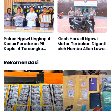
Pembuangan Air Limbah
Kolam
Polres Ngawi Ungkap 4
Kisah Haru di Ngawi:
Kasus Peredaran Pil
Motor Terbakar, Diganti
Koplo, 4 Tersangka
oleh Hamba Allah Lewat
Diamankan
Polres
Rekomendasi