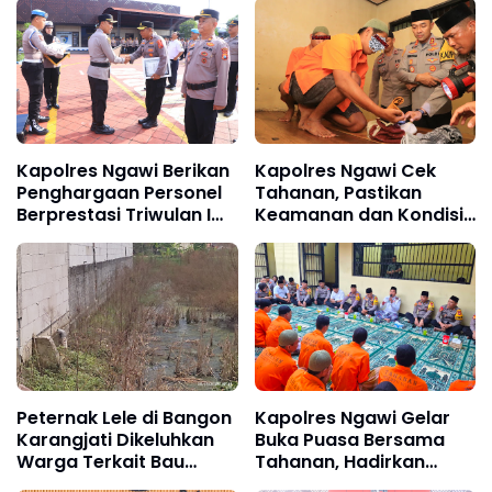
Kapolres Ngawi Berikan
Kapolres Ngawi Cek
Penghargaan Personel
Tahanan, Pastikan
Berprestasi Triwulan I
Keamanan dan Kondisi
Tahun 2026
Tetap Terjaga
Peternak Lele di Bangon
Kapolres Ngawi Gelar
Karangjati Dikeluhkan
Buka Puasa Bersama
Warga Terkait Bau
Tahanan, Hadirkan
Menyengat
Tausiyah Penuh Makna