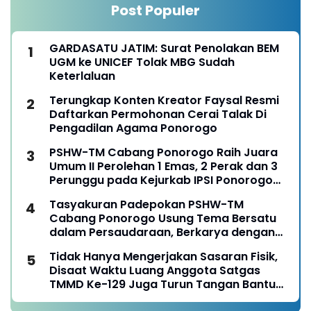
Post Populer
GARDASATU JATIM: Surat Penolakan BEM
UGM ke UNICEF Tolak MBG Sudah
Keterlaluan
Terungkap Konten Kreator Faysal Resmi
Daftarkan Permohonan Cerai Talak Di
Pengadilan Agama Ponorogo
PSHW-TM Cabang Ponorogo Raih Juara
Umum II Perolehan 1 Emas, 2 Perak dan 3
Perunggu pada Kejurkab IPSI Ponorogo
Tahun 2026
Tasyakuran Padepokan PSHW-TM
Cabang Ponorogo Usung Tema Bersatu
dalam Persaudaraan, Berkarya dengan
Keikhlasan dan Mengabdi dengan
Tidak Hanya Mengerjakan Sasaran Fisik,
Tanggungjawab
Disaat Waktu Luang Anggota Satgas
TMMD Ke-129 Juga Turun Tangan Bantu
Warga Panen Jagung