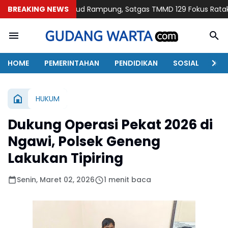
Talud Rampung, Satgas TMMD 129 Fokus Ratakan Tanah Dasar
BREAKING NEWS
HOME
PEMERINTAHAN
PENDIDIKAN
SOSIAL
KAB
HUKUM
Dukung Operasi Pekat 2026 di
Ngawi, Polsek Geneng
Lakukan Tipiring
Senin, Maret 02, 2026
1 menit baca