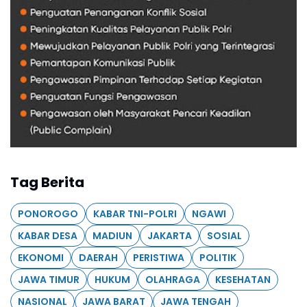
Tag Berita
PONOROGO
KABAR TNI-POLRI
NGAWI
KABAR DESA
MADIUN
JAKARTA
SOSIAL
EKONOMI
DAERAH
PERISTIWA
POLITIK
JAWA TIMUR
HUKUM
OLAHRAGA
KESEHATAN
NASIONAL
JAWA BARAT
JAWA TENGAH