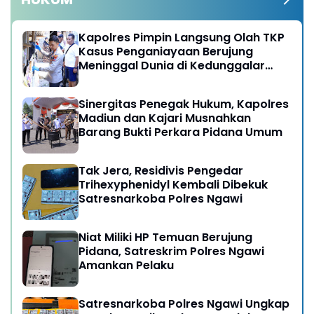
Kapolres Pimpin Langsung Olah TKP
Kasus Penganiayaan Berujung
Meninggal Dunia di Kedunggalar
Ngawi
Sinergitas Penegak Hukum, Kapolres
Madiun dan Kajari Musnahkan
Barang Bukti Perkara Pidana Umum
Tak Jera, Residivis Pengedar
Trihexyphenidyl Kembali Dibekuk
Satresnarkoba Polres Ngawi
Niat Miliki HP Temuan Berujung
Pidana, Satreskrim Polres Ngawi
Amankan Pelaku
Satresnarkoba Polres Ngawi Ungkap