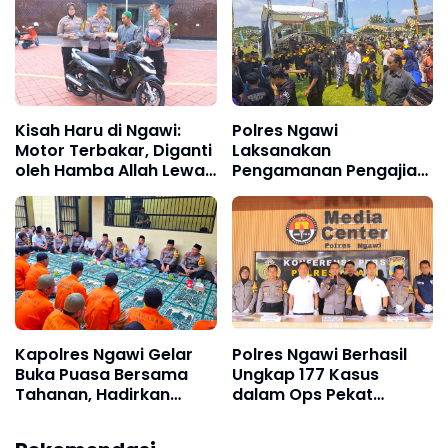
Kolam
Kisah Haru di Ngawi:
Polres Ngawi
Motor Terbakar, Diganti
Laksanakan
oleh Hamba Allah Lewat
Pengamanan Pengajian
Polres
Umum PSHW, Situasi
Kondusif
Kapolres Ngawi Gelar
Polres Ngawi Berhasil
Buka Puasa Bersama
Ungkap 177 Kasus
Tahanan, Hadirkan
dalam Ops Pekat
Tausiyah Penuh Makna
Semeru 2026