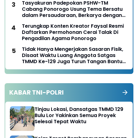
Tasyakuran Padepokan PSHW-TM
Cabang Ponorogo Usung Tema Bersatu
dalam Persaudaraan, Berkarya dengan
Keikhlasan dan Mengabdi dengan
Terungkap Konten Kreator Faysal Resmi
Tanggungjawab
Daftarkan Permohonan Cerai Talak Di
Pengadilan Agama Ponorogo
Tidak Hanya Mengerjakan Sasaran Fisik,
Disaat Waktu Luang Anggota Satgas
TMMD Ke-129 Juga Turun Tangan Bantu
Warga Panen Jagung
KABAR TNI-POLRI
Tinjau Lokasi, Dansatgas TMMD 129
Bulu Lor Yakinkan Semua Proyek
Selesai Tepat Waktu