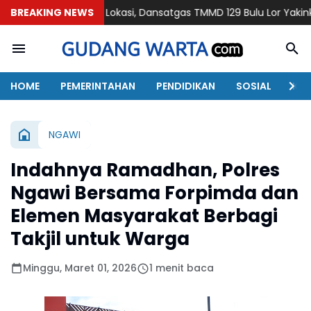
injau Lokasi, Dansatgas TMMD 129 Bulu Lor Yakinkan Semua Proy
BREAKING NEWS
HOME
PEMERINTAHAN
PENDIDIKAN
SOSIAL
KAB
NGAWI
Indahnya Ramadhan, Polres
Ngawi Bersama Forpimda dan
Elemen Masyarakat Berbagi
Takjil untuk Warga
Minggu, Maret 01, 2026
1 menit baca