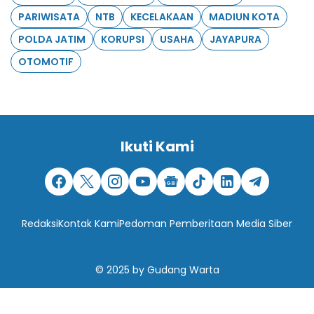
PARIWISATA
NTB
KECELAKAAN
MADIUN KOTA
POLDA JATIM
KORUPSI
USAHA
JAYAPURA
OTOMOTIF
Ikuti Kami
Redaksi
Kontak Kami
Pedoman Pemberitaan Media Siber
© 2025
by
Gudang Warta