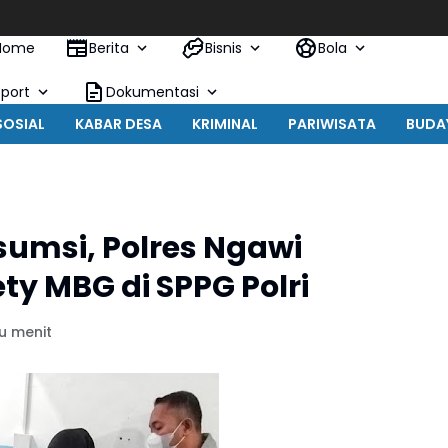
Home
Berita
Bisnis
Bola
Sport
Dokumentasi
SOSIAL
KABAR DESA
KRIMINAL
PARIWISATA
BUDA
umsi, Polres Ngawi
y MBG di SPPG Polri
u menit