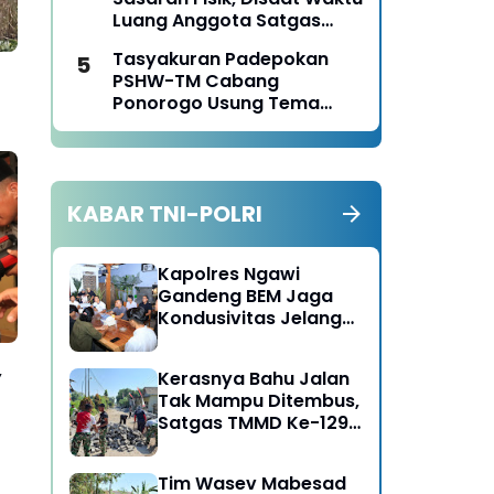
Luang Anggota Satgas
TMMD Ke-129 Juga Turun
Tasyakuran Padepokan
Tangan Bantu Warga
PSHW-TM Cabang
Panen Jagung
Ponorogo Usung Tema
Bersatu dalam
am
Persaudaraan, Berkarya
dengan Keikhlasan dan
Mengabdi dengan
KABAR TNI-POLRI
Tanggungjawab
Kapolres Ngawi
Gandeng BEM Jaga
Kondusivitas Jelang
HUT RI
,
Kerasnya Bahu Jalan
Tak Mampu Ditembus,
Satgas TMMD Ke-129
Kerahkan Mesin-Mesin
Bor Berukuran Besar
Tim Wasev Mabesad