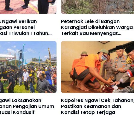
 Ngawi Berikan
Peternak Lele di Bangon
gaan Personel
Karangjati Dikeluhkan Warga
asi Triwulan I Tahun
Terkait Bau Menyengat
Pembuangan Air Limbah Kol
Ngawi Laksanakan
Kapolres Ngawi Cek Tahanan
nan Pengajian Umum
Pastikan Keamanan dan
tuasi Kondusif
Kondisi Tetap Terjaga