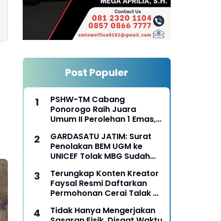
Post Populer
PSHW-TM Cabang
Ponorogo Raih Juara
Umum II Perolehan 1 Emas,
2 Perak dan 3 Perunggu
GARDASATU JATIM: Surat
pada Kejurkab IPSI
Penolakan BEM UGM ke
Ponorogo Tahun 2026
UNICEF Tolak MBG Sudah
Keterlaluan
Terungkap Konten Kreator
Faysal Resmi Daftarkan
Permohonan Cerai Talak Di
Pengadilan Agama
Tidak Hanya Mengerjakan
Ponorogo
Sasaran Fisik, Disaat Waktu