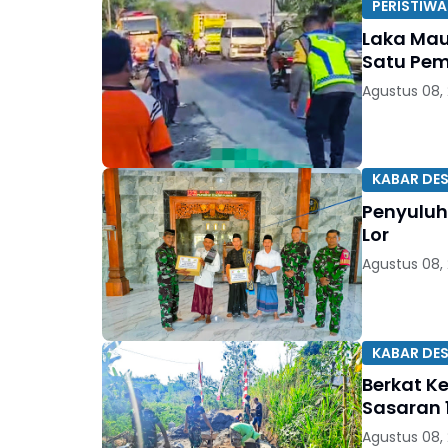
PERISTIWA
Laka Mau
Satu Pem
Agustus 08,
KABAR DE
Penyuluh
Lor
Agustus 08,
KABAR DE
Berkat K
Sasaran 1
Agustus 08,