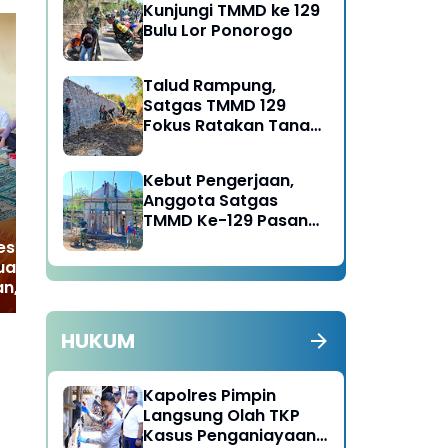
Kunjungi TMMD ke 129
Bulu Lor Ponorogo
Talud Rampung,
Satgas TMMD 129
Gercep! Polres Ngawi
Pol
Fokus Ratakan Tanah
Bubarkan Arak-Arakan
Un
Dasar Sungai
Motor, Tindak Lanjuti
Op
Laporan Warga
Kebut Pengerjaan,
Anggota Satgas
TMMD Ke-129 Pasang
Gewel Penopang Atap
es Ngawi Gelar
Rumah Sasaran Rehab
uasa Bersama
RTLH
n, Hadirkan
ah Penuh Makna
HUKUM
Kapolres Pimpin
Langsung Olah TKP
Kasus Penganiayaan