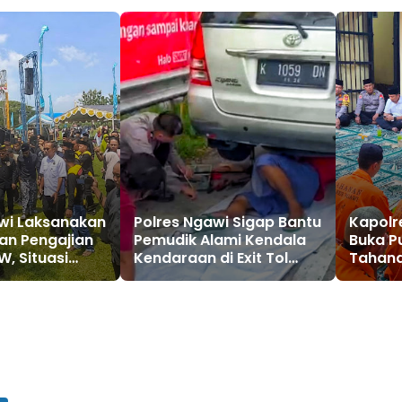
wi Laksanakan
Polres Ngawi Sigap Bantu
Kapolr
n Pengajian
Pemudik Alami Kendala
Buka P
, Situasi
Kendaraan di Exit Tol
Tahana
Ngawi
Tausiy