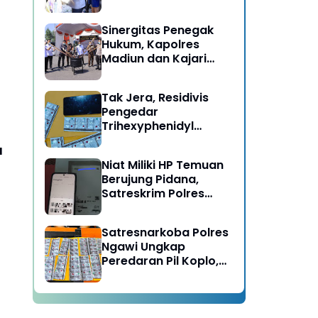
Berujung Meninggal
Dunia di Kedunggalar
Sinergitas Penegak
Ngawi
Hukum, Kapolres
Madiun dan Kajari
Musnahkan Barang
Bukti Perkara Pidana
Tak Jera, Residivis
Umum
Pengedar
Trihexyphenidyl
Kembali Dibekuk
u
Satresnarkoba Polres
Niat Miliki HP Temuan
Ngawi
Berujung Pidana,
Satreskrim Polres
Ngawi Amankan
Pelaku
Satresnarkoba Polres
Ngawi Ungkap
Peredaran Pil Koplo,
Dua Pelaku
Diamankan