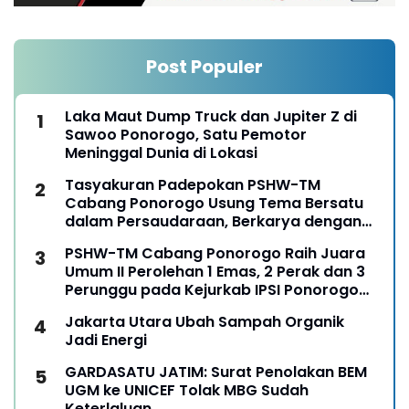
Post Populer
Laka Maut Dump Truck dan Jupiter Z di
Sawoo Ponorogo, Satu Pemotor
Meninggal Dunia di Lokasi
Tasyakuran Padepokan PSHW-TM
Cabang Ponorogo Usung Tema Bersatu
dalam Persaudaraan, Berkarya dengan
Keikhlasan dan Mengabdi dengan
PSHW-TM Cabang Ponorogo Raih Juara
Tanggungjawab
Umum II Perolehan 1 Emas, 2 Perak dan 3
Perunggu pada Kejurkab IPSI Ponorogo
Tahun 2026
Jakarta Utara Ubah Sampah Organik
Jadi Energi
GARDASATU JATIM: Surat Penolakan BEM
UGM ke UNICEF Tolak MBG Sudah
Keterlaluan