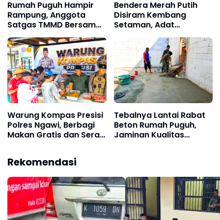
Rumah Puguh Hampir
Bendera Merah Putih
Rampung, Anggota
Disiram Kembang
Satgas TMMD Bersama
Setaman, Adat
Masyarakat Fokus
Pendirian Rumah
Selesaikan Teras Rumah
Sasaran Rehab RTLH
TMMD Ke-129
Warung Kompas Presisi
Tebalnya Lantai Rabat
Polres Ngawi, Berbagi
Beton Rumah Puguh,
Makan Gratis dan Serap
Jaminan Kualitas
Aspirasi Warga
Pembangunan Sasaran
Fisik TMMD ke-129
Rekomendasi
Kodim 0802/Ponorogo