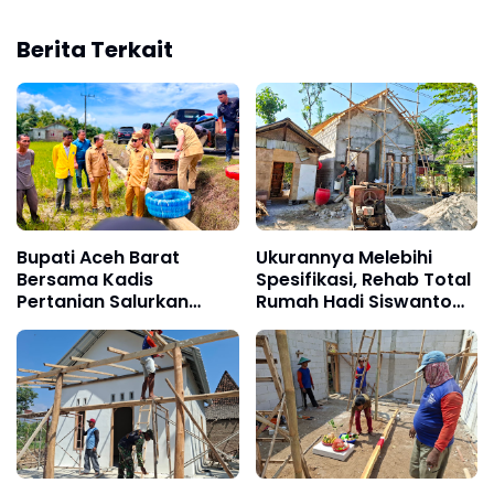
Berita Terkait
Bupati Aceh Barat
Ukurannya Melebihi
Bersama Kadis
Spesifikasi, Rehab Total
Pertanian Salurkan
Rumah Hadi Siswanto
Bantuan Mesin Pompa
Dikebut Pengerjaannya
Air Bagi Petani di Dua
Desa Kecamatan
Samatiga