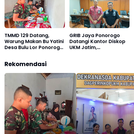
TMMD 129 Datang,
GRIB Jaya Ponorogo
Warung Makan Bu Yatini
Datangi Kantor Diskop
Desa Bulu Lor Ponorogo
UKM Jatim,
Bertambah Ramai
Pertanyakan Ketegasan
Penanganan Koperasi
Rekomendasi
Ilegal di Ponorogo