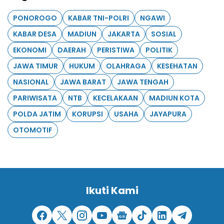
PONOROGO
KABAR TNI-POLRI
NGAWI
KABAR DESA
MADIUN
JAKARTA
SOSIAL
EKONOMI
DAERAH
PERISTIWA
POLITIK
JAWA TIMUR
HUKUM
OLAHRAGA
KESEHATAN
NASIONAL
JAWA BARAT
JAWA TENGAH
PARIWISATA
NTB
KECELAKAAN
MADIUN KOTA
POLDA JATIM
KORUPSI
USAHA
JAYAPURA
OTOMOTIF
Ikuti Kami