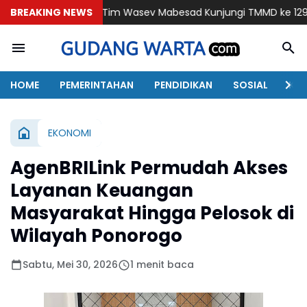
BREAKING NEWS
Tim Wasev Mabesad Kunjungi TMMD ke 129 Bulu Lor Ponor
HOME
PEMERINTAHAN
PENDIDIKAN
SOSIAL
KAB
EKONOMI
AgenBRILink Permudah Akses
Layanan Keuangan
Masyarakat Hingga Pelosok di
Wilayah Ponorogo
Sabtu, Mei 30, 2026
1 menit baca