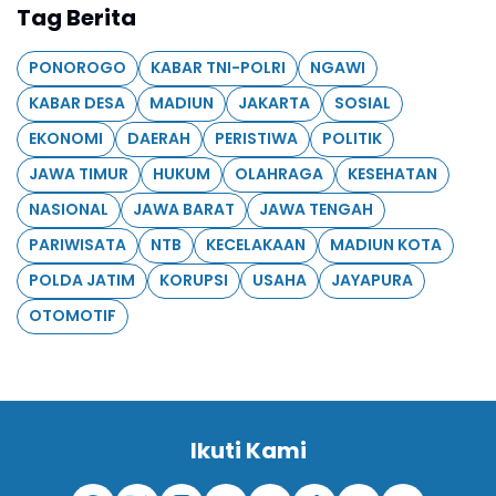
Tag Berita
PONOROGO
KABAR TNI-POLRI
NGAWI
KABAR DESA
MADIUN
JAKARTA
SOSIAL
EKONOMI
DAERAH
PERISTIWA
POLITIK
JAWA TIMUR
HUKUM
OLAHRAGA
KESEHATAN
NASIONAL
JAWA BARAT
JAWA TENGAH
PARIWISATA
NTB
KECELAKAAN
MADIUN KOTA
POLDA JATIM
KORUPSI
USAHA
JAYAPURA
OTOMOTIF
Ikuti Kami