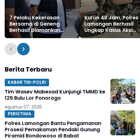
7 Pelaku Kekerasan
Kurun 48 Jam, Polres
Bersama di Geneng
Lamongan Berhasil
Berhasil Diamankan
Ungkap Kasus Aksi
Satreskrim Polres Ngawi
Pencurian Motor yan
Dilakukan Karyawan
Warkop
Berita Terbaru
KABAR TNI-POLRI
Tim Wasev Mabesad Kunjungi TMMD ke
129 Bulu Lor Ponorogo
Agustus 07, 2026
PERISTIWA
Polres Lamongan Bantu Pengamanan
Prosesi Pemakaman Pendaki Gunung
Piramid Bondowoso di Babat