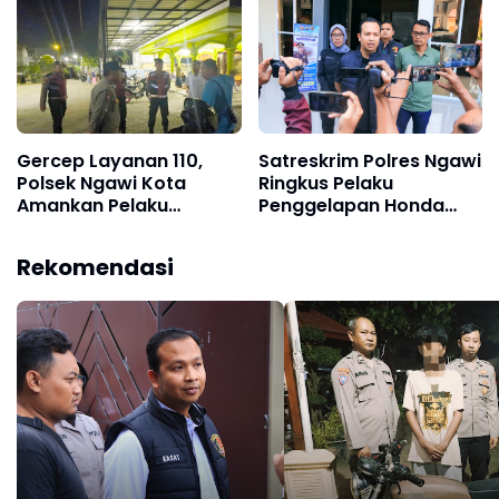
Jam
Gercep Layanan 110,
Satreskrim Polres Ngawi
Polsek Ngawi Kota
Ringkus Pelaku
Amankan Pelaku
Penggelapan Honda
Pengambil Makanan di
Vario Saat Hendak
Angkringan dan Sepeda
Kabur ke Bali
Rekomendasi
Angin