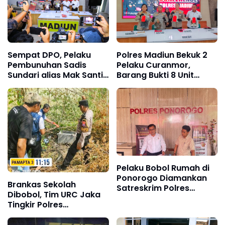
Sempat DPO, Pelaku
Polres Madiun Bekuk 2
Pembunuhan Sadis
Pelaku Curanmor,
Sundari alias Mak Santi
Barang Bukti 8 Unit
Ditangkap Polres
Ranmor Diamankan
Madiun
Pelaku Bobol Rumah di
Ponorogo Diamankan
Brankas Sekolah
Satreskrim Polres
Dibobol, Tim URC Jaka
Ponorogo Sehari Usai
Tingkir Polres
Beraksi
Lamongan Ringkus
Pelaku dalam Hitungan