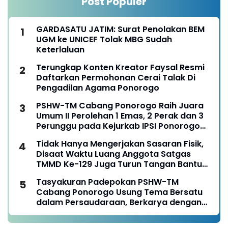
Post Populer
GARDASATU JATIM: Surat Penolakan BEM
UGM ke UNICEF Tolak MBG Sudah
Keterlaluan
Terungkap Konten Kreator Faysal Resmi
Daftarkan Permohonan Cerai Talak Di
Pengadilan Agama Ponorogo
PSHW-TM Cabang Ponorogo Raih Juara
Umum II Perolehan 1 Emas, 2 Perak dan 3
Perunggu pada Kejurkab IPSI Ponorogo
Tahun 2026
Tidak Hanya Mengerjakan Sasaran Fisik,
Disaat Waktu Luang Anggota Satgas
TMMD Ke-129 Juga Turun Tangan Bantu
Warga Panen Jagung
Tasyakuran Padepokan PSHW-TM
Cabang Ponorogo Usung Tema Bersatu
dalam Persaudaraan, Berkarya dengan
Keikhlasan dan Mengabdi dengan
Tanggungjawab