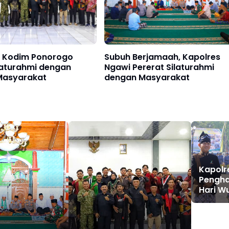
 Kodim Ponorogo
Subuh Berjamaah, Kapolres
laturahmi dengan
Ngawi Pererat Silaturahmi
Masyarakat
dengan Masyarakat
Kapolr
Pengha
Hari W
Dedika
Kondus
Madiu