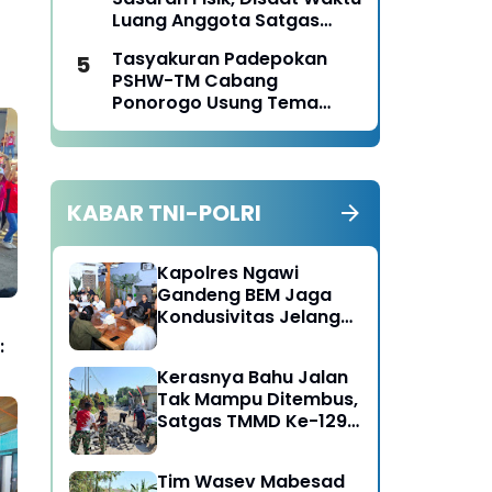
Luang Anggota Satgas
TMMD Ke-129 Juga Turun
Tasyakuran Padepokan
Tangan Bantu Warga
PSHW-TM Cabang
Panen Jagung
Ponorogo Usung Tema
Bersatu dalam
Persaudaraan, Berkarya
dengan Keikhlasan dan
Mengabdi dengan
KABAR TNI-POLRI
Tanggungjawab
Kapolres Ngawi
Gandeng BEM Jaga
Kondusivitas Jelang
HUT RI
:
Kerasnya Bahu Jalan
Tak Mampu Ditembus,
Satgas TMMD Ke-129
Kerahkan Mesin-Mesin
Bor Berukuran Besar
Tim Wasev Mabesad