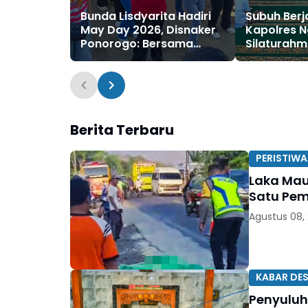
Bunda Lisdyarita Hadiri
Subuh Ber
May Day 2026, Disnaker
Kapolres N
Ponorogo: Bersama
Silaturahm
Mewujudkan Kemajuan
Masyaraka
Industri dan
Kesejahteraan Pekerja
Berita Terbaru
PERISTIWA
Laka Mau
Satu Pem
Agustus 08,
KABAR DE
Penyuluh