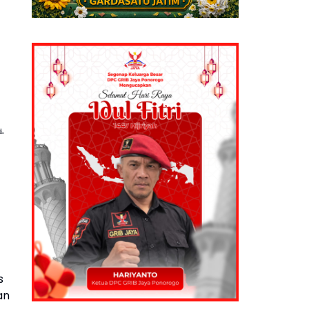
i.
s
an