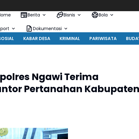
Home
Berita
Bisnis
Bola
Sport
Dokumentasi
SOSIAL
KABAR DESA
KRIMINAL
PARIWISATA
BUDA
apolres Ngawi Terima
Kantor Pertanahan Kabupate