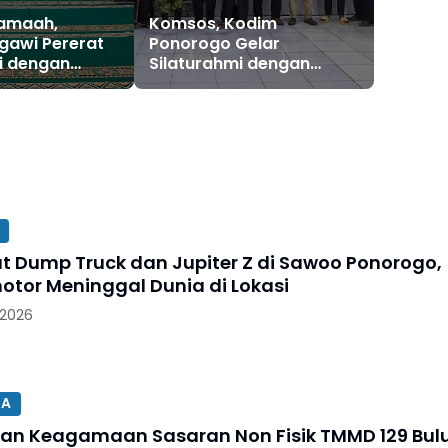
jamaah,
Komsos, Kodim
gawi Pererat
Ponorogo Gelar
i dengan
Silaturahmi dengan
t
Elemen Masyarakat
t Dump Truck dan Jupiter Z di Sawoo Ponorogo,
otor Meninggal Dunia di Lokasi
 2026
SA
an Keagamaan Sasaran Non Fisik TMMD 129 Bul