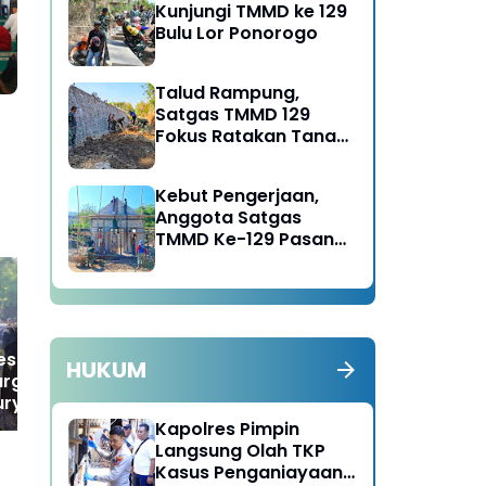
Kunjungi TMMD ke 129
Bulu Lor Ponorogo
Talud Rampung,
Satgas TMMD 129
Fokus Ratakan Tanah
Dasar Sungai
Kebut Pengerjaan,
Anggota Satgas
TMMD Ke-129 Pasang
Gewel Penopang Atap
Rumah Sasaran Rehab
RTLH
Alami Lonjakan
Pe
es Madiun Terima
HUKUM
Signifikan, Bulog
Bul
rgaan dari Bupati
Ponorogo Terus Kebut
08
uryanto Atas
Penyaluran Bantuan
Pe
si Menjaga
Kapolres Pimpin
Pangan Kepada 139 Ribu
Ma
ifitas Kabupaten
Langsung Olah TKP
KPM Tahun 2026
dan
n
Kasus Penganiayaan