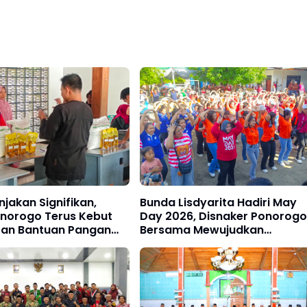
njakan Signifikan,
Bunda Lisdyarita Hadiri May
onorogo Terus Kebut
Day 2026, Disnaker Ponorogo
ran Bantuan Pangan
Bersama Mewujudkan
139 Ribu KPM Tahun
Kemajuan Industri dan
Kesejahteraan Pekerja