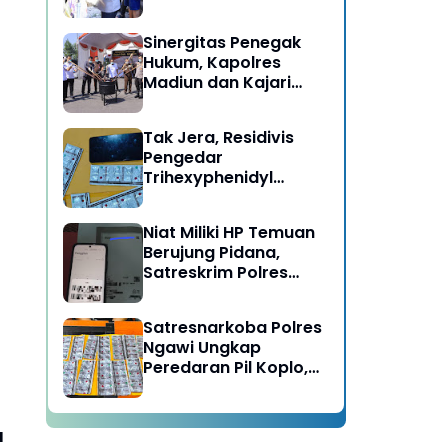
Berujung Meninggal
Dunia di Kedunggalar
Sinergitas Penegak
Ngawi
Hukum, Kapolres
Madiun dan Kajari
Musnahkan Barang
Bukti Perkara Pidana
Tak Jera, Residivis
Umum
Pengedar
Trihexyphenidyl
Kembali Dibekuk
Satresnarkoba Polres
Niat Miliki HP Temuan
Ngawi
Berujung Pidana,
Satreskrim Polres
Ngawi Amankan
Pelaku
Satresnarkoba Polres
Ngawi Ungkap
Peredaran Pil Koplo,
Dua Pelaku
Diamankan
u