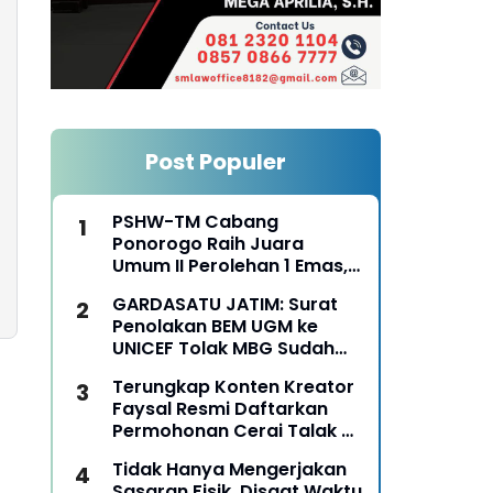
Post Populer
PSHW-TM Cabang
Ponorogo Raih Juara
Umum II Perolehan 1 Emas,
2 Perak dan 3 Perunggu
GARDASATU JATIM: Surat
pada Kejurkab IPSI
Penolakan BEM UGM ke
Ponorogo Tahun 2026
UNICEF Tolak MBG Sudah
Keterlaluan
Terungkap Konten Kreator
Faysal Resmi Daftarkan
Permohonan Cerai Talak Di
Pengadilan Agama
Tidak Hanya Mengerjakan
Ponorogo
Sasaran Fisik, Disaat Waktu