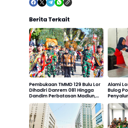
Berita Terkait
Pembukaan TMMD 129 Bulu Lor
Alami Lo
Dihadiri Danrem 081 Hingga
Bulog P
Dandim Perbatasan Madiun,
Penyalu
Magetan, Trenggalek dan
Kepada 
Pacitan
2026