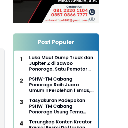
Post Populer
Laka Maut Dump Truck dan
Jupiter Z di Sawoo
Ponorogo, Satu Pemotor
Meninggal Dunia di Lokasi
PSHW-TM Cabang
Ponorogo Raih Juara
Umum II Perolehan 1 Emas,
2 Perak dan 3 Perunggu
Tasyakuran Padepokan
pada Kejurkab IPSI
PSHW-TM Cabang
Ponorogo Tahun 2026
Ponorogo Usung Tema
Bersatu dalam
Terungkap Konten Kreator
Persaudaraan, Berkarya
Faysal Resmi Daftarkan