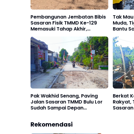
Pembangunan Jembatan Bibis
Tak Mau
Sasaran Fisik TMMD Ke-129
Muda, Ti
Memasuki Tahap Akhir,
Bantu S
Pekerjaan Fokus Pada Sektor
Jalan
Pendukung Jembatan
Pak Wakhid Senang, Paving
Berkat 
Jalan Sasaran TMMD Bulu Lor
Rakyat,
Sudah Sampai Depan
Sasaran 1
Rumahnya
Rekomendasi