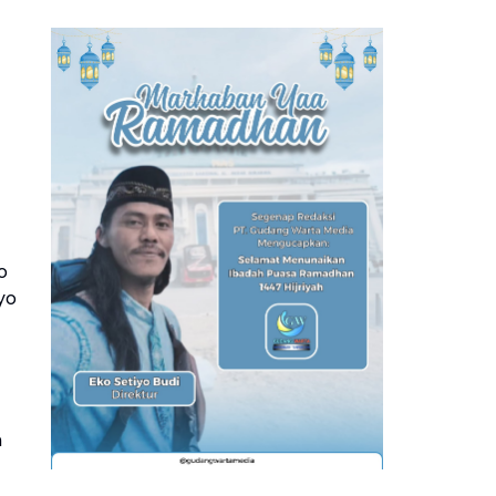
o
yo
n