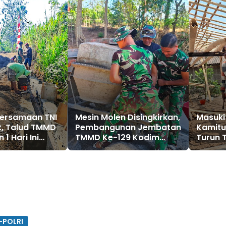
bersamaan TNI
Mesin Molen Disingkirkan,
Masuki
t, Talud TMMD
Pembangunan Jembatan
Kamitu
 1 Hari Ini
TMMD Ke-129 Kodim
Turun 
0802/Ponorogo Masuki
Satga
Tahap Akhir
Rumah
-POLRI