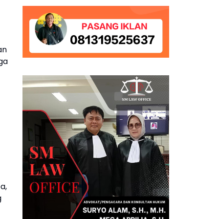
an
ga
a,
g