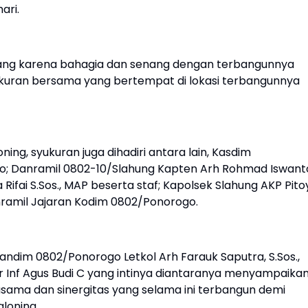
ari.
yang karena bahagia dan senang dengan terbangunnya
ukuran bersama yang bertempat di lokasi terbangunnya
ng, syukuran juga dihadiri antara lain, Kasdim
o; Danramil 0802-10/Slahung Kapten Arh Rohmad Iswant
ifai S.Sos., MAP beserta staf; Kapolsek Slahung AKP Pito
anramil Jajaran Kodim 0802/Ponorogo.
ndim 0802/Ponorogo Letkol Arh Farauk Saputra, S.Sos.,
 Inf Agus Budi C yang intinya diantaranya menyampaika
asama dan sinergitas yang selama ini terbangun demi
loning.