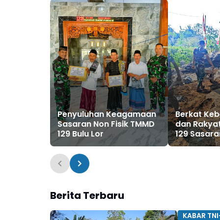
Penyuluhan Keagamaan
Berkat Ke
Sasaran Non Fisik TMMD
dan Rakya
129 Bulu Lor
129 Sasaran
Finishing
Berita Terbaru
KABAR TNI