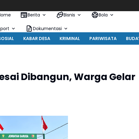
Home
Berita
Bisnis
Bola
Sport
Dokumentasi
SOSIAL
KABAR DESA
KRIMINAL
PARIWISATA
BUDA
esai Dibangun, Warga Gelar