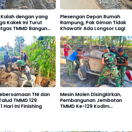
 Kalah dengan yang
Plesengan Depan Rumah
ga Kakek Ini Turut
Rampung, Pak Giman Tidak
atgas TMMD Bangun
Khawatir Ada Longsor Lagi
Kebersamaan TNI dan
Mesin Molen Disingkirkan,
 Talud TMMD 129
Pembangunan Jembatan
 Hari Ini Finishing
TMMD Ke-129 Kodim
0802/Ponorogo Masuki Taha
Akhir