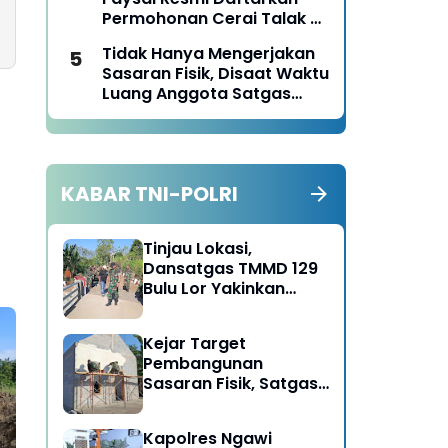
dengan Keikhlasan dan
Permohonan Cerai Talak Di
Mengabdi dengan
Pengadilan Agama
Tanggungjawab
Tidak Hanya Mengerjakan
Ponorogo
Sasaran Fisik, Disaat Waktu
Luang Anggota Satgas
TMMD Ke-129 Juga Turun
Tangan Bantu Warga
Panen Jagung
KABAR TNI-POLRI
Tinjau Lokasi,
Dansatgas TMMD 129
Bulu Lor Yakinkan
Semua Proyek Selesai
Tepat Waktu
Kejar Target
Pembangunan
Sasaran Fisik, Satgas
TMMD dan Warga Bulu
Lor Kebut Plesteran
Kapolres Ngawi
RTLH Milik Puguh