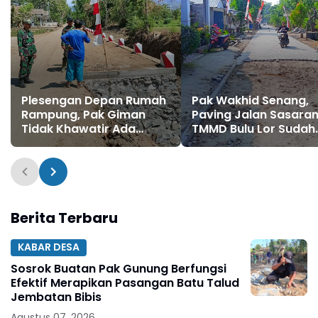
Plesengan Depan Rumah
Pak Wakhid Senang,
Rampung, Pak Giman
Paving Jalan Sasara
Tidak Khawatir Ada
TMMD Bulu Lor Sudah
Longsor Lagi
Sampai Depan
Rumahnya
Berita Terbaru
KABAR DESA
Sosrok Buatan Pak Gunung Berfungsi
Efektif Merapikan Pasangan Batu Talud
Jembatan Bibis
Agustus 07, 2026