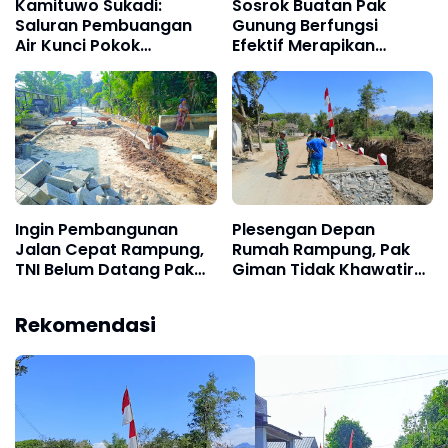
Kamituwo Sukadi:
Sosrok Buatan Pak
Saluran Pembuangan
Gunung Berfungsi
Air Kunci Pokok
Efektif Merapikan
Kekuatan Jembatan
Pasangan Batu Talud
Bibis
Jembatan Bibis
Ingin Pembangunan
Plesengan Depan
Jalan Cepat Rampung,
Rumah Rampung, Pak
TNI Belum Datang Pak
Giman Tidak Khawatir
Parni Sudah Kerja
Ada Longsor Lagi
Duluan
Rekomendasi