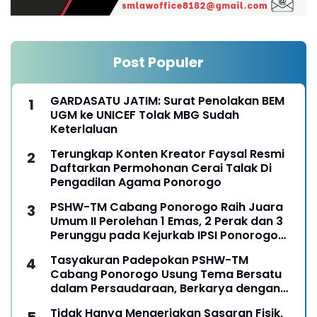
Post Populer
GARDASATU JATIM: Surat Penolakan BEM
UGM ke UNICEF Tolak MBG Sudah
Keterlaluan
Terungkap Konten Kreator Faysal Resmi
Daftarkan Permohonan Cerai Talak Di
Pengadilan Agama Ponorogo
PSHW-TM Cabang Ponorogo Raih Juara
Umum II Perolehan 1 Emas, 2 Perak dan 3
Perunggu pada Kejurkab IPSI Ponorogo
Tahun 2026
Tasyakuran Padepokan PSHW-TM
Cabang Ponorogo Usung Tema Bersatu
dalam Persaudaraan, Berkarya dengan
Keikhlasan dan Mengabdi dengan
Tidak Hanya Mengerjakan Sasaran Fisik,
Tanggungjawab