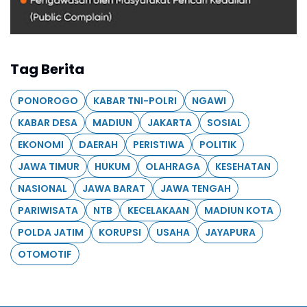
Tag Berita
PONOROGO
KABAR TNI-POLRI
NGAWI
KABAR DESA
MADIUN
JAKARTA
SOSIAL
EKONOMI
DAERAH
PERISTIWA
POLITIK
JAWA TIMUR
HUKUM
OLAHRAGA
KESEHATAN
NASIONAL
JAWA BARAT
JAWA TENGAH
PARIWISATA
NTB
KECELAKAAN
MADIUN KOTA
POLDA JATIM
KORUPSI
USAHA
JAYAPURA
OTOMOTIF