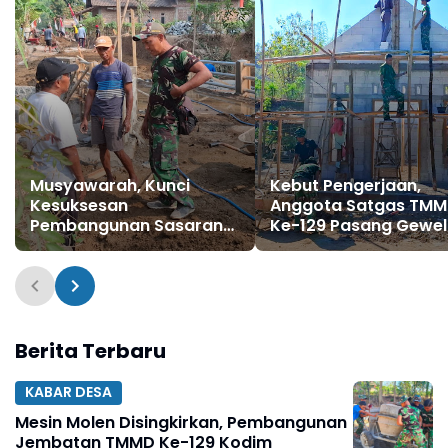
Musyawarah, Kunci
Kebut Pengerjaan,
Kesuksesan
Anggota Satgas TM
Pembangunan Sasaran
Ke-129 Pasang Gewel
Fisik TMMD Ke-129
Penopang Atap Rum
Sasaran Rehab RTLH
Berita Terbaru
KABAR DESA
Mesin Molen Disingkirkan, Pembangunan
Jembatan TMMD Ke-129 Kodim