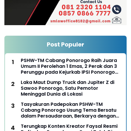
Post Populer
PSHW-TM Cabang Ponorogo Raih Juara
Umum II Perolehan 1 Emas, 2 Perak dan 3
Perunggu pada Kejurkab IPSI Ponorogo
Tahun 2026
Laka Maut Dump Truck dan Jupiter Z di
Sawoo Ponorogo, Satu Pemotor
Meninggal Dunia di Lokasi
Tasyakuran Padepokan PSHW-TM
Cabang Ponorogo Usung Tema Bersatu
dalam Persaudaraan, Berkarya dengan
Keikhlasan dan Mengabdi dengan
Terungkap Konten Kreator Faysal Resmi
Tanggungjawab