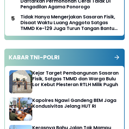
Daftarkan Permohonan Cerai Talak Di
Pengadilan Agama Ponorogo
Tidak Hanya Mengerjakan Sasaran Fisik,
Disaat Waktu Luang Anggota Satgas
TMMD Ke-129 Juga Turun Tangan Bantu
Warga Panen Jagung
KABAR TNI-POLRI
Kejar Target Pembangunan Sasaran
Fisik, Satgas TMMD dan Warga Bulu
Lor Kebut Plesteran RTLH Milik Puguh
Kapolres Ngawi Gandeng BEM Jaga
Kondusivitas Jelang HUT RI
Kerasnya Bahu Jalan Tak Mampu