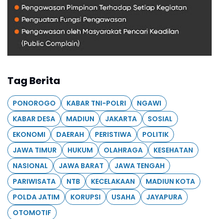
Tag Berita
PONOROGO
KABAR TNI-POLRI
NGAWI
KABAR DESA
MADIUN
JAKARTA
SOSIAL
EKONOMI
DAERAH
PERISTIWA
POLITIK
JAWA TIMUR
HUKUM
OLAHRAGA
KESEHATAN
NASIONAL
JAWA BARAT
JAWA TENGAH
PARIWISATA
NTB
KECELAKAAN
MADIUN KOTA
POLDA JATIM
KORUPSI
USAHA
JAYAPURA
OTOMOTIF