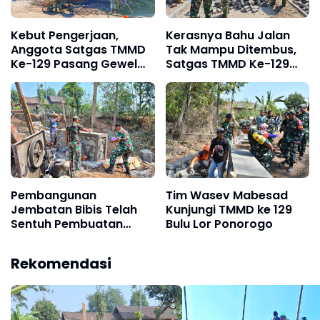
Kebut Pengerjaan,
Kerasnya Bahu Jalan
Anggota Satgas TMMD
Tak Mampu Ditembus,
Ke-129 Pasang Gewel
Satgas TMMD Ke-129
Penopang Atap Rumah
Kerahkan Mesin-Mesin
Sasaran Rehab RTLH
Bor Berukuran Besar
Pembangunan
Tim Wasev Mabesad
Jembatan Bibis Telah
Kunjungi TMMD ke 129
Sentuh Pembuatan
Bulu Lor Ponorogo
Loning Kanan Kiri
Rekomendasi