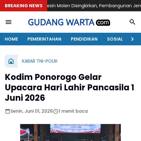
BREAKING NEWS
Mesin Molen Disingkirkan, Pembangunan Jembatan TMMD Ke
HOME
PEMERINTAHAN
PENDIDIKAN
SOSIAL
KAB
KABAR TNI-POLRI
Kodim Ponorogo Gelar
Upacara Hari Lahir Pancasila 1
Juni 2026
Senin, Juni 01, 2026
1 menit baca