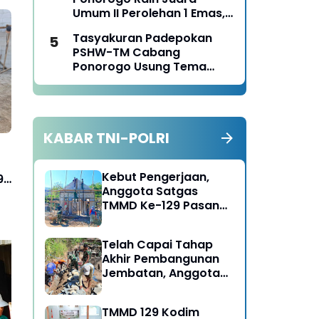
Panen Jagung
Umum II Perolehan 1 Emas,
2 Perak dan 3 Perunggu
Tasyakuran Padepokan
pada Kejurkab IPSI
PSHW-TM Cabang
Ponorogo Tahun 2026
Ponorogo Usung Tema
Bersatu dalam
Persaudaraan, Berkarya
dengan Keikhlasan dan
Mengabdi dengan
KABAR TNI-POLRI
Tanggungjawab
Kebut Pengerjaan,
9
Anggota Satgas
TMMD Ke-129 Pasang
Gewel Penopang Atap
Rumah Sasaran Rehab
Telah Capai Tahap
RTLH
Akhir Pembangunan
Jembatan, Anggota
Satgas TMMD Ke-129
Fokus Bangun Talud
Ingin Pembangunan
Pa
TMMD 129 Kodim
Jalan