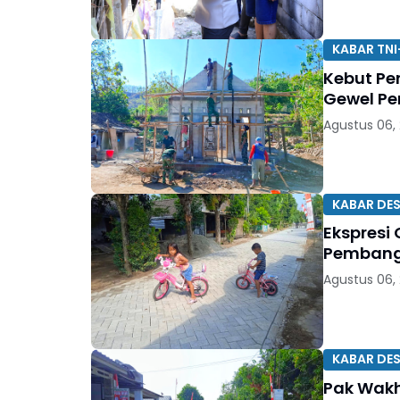
KABAR TNI
Kebut Pe
Gewel Pe
Agustus 06,
KABAR DE
Ekspresi 
Pembangu
Agustus 06,
KABAR DE
Pak Wakh