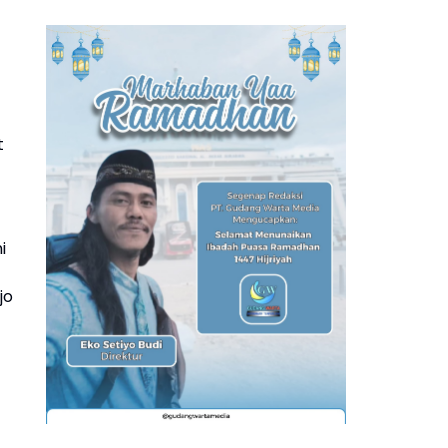
t
i
jo