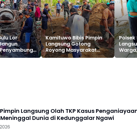
ulu Lor
Kamituwo Bibis Pimpin
Polsek 
Bangun
Langsung Gotong
Langsu
 Penyambung
Royong Masyarakat
Warga,
Bantu Satgas TMMD
Silatu
Harka
 Pimpin Langsung Olah TKP Kasus Penganiayaa
 Meninggal Dunia di Kedunggalar Ngawi
 2026