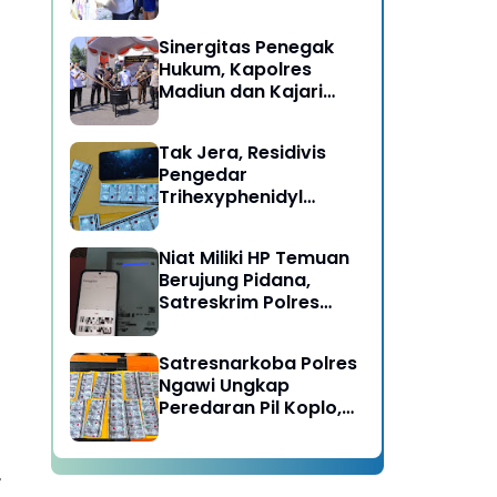
Berujung Meninggal
Dunia di Kedunggalar
Sinergitas Penegak
Ngawi
Hukum, Kapolres
Madiun dan Kajari
Musnahkan Barang
Bukti Perkara Pidana
Tak Jera, Residivis
Umum
Pengedar
Trihexyphenidyl
Kembali Dibekuk
Satresnarkoba Polres
Niat Miliki HP Temuan
Ngawi
Berujung Pidana,
Satreskrim Polres
Ngawi Amankan
Pelaku
Satresnarkoba Polres
Ngawi Ungkap
Peredaran Pil Koplo,
Dua Pelaku
Diamankan
r