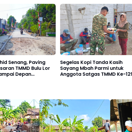
Rehab Rumah Warganya
hid Senang, Paving
Segelas Kopi Tanda Kasih
asaran TMMD Bulu Lor
Sayang Mbah Parmi untuk
ampai Depan
Anggota Satgas TMMD Ke-12
ya
Bulu Lor