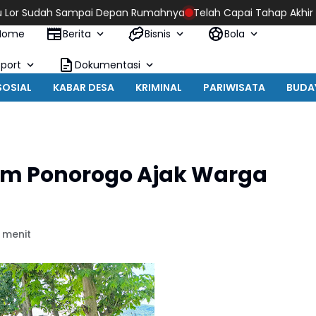
ai Depan Rumahnya
Telah Capai Tahap Akhir Pembangunan Jem
Home
Berita
Bisnis
Bola
Sport
Dokumentasi
SOSIAL
KABAR DESA
KRIMINAL
PARIWISATA
BUDA
im Ponorogo Ajak Warga
 menit