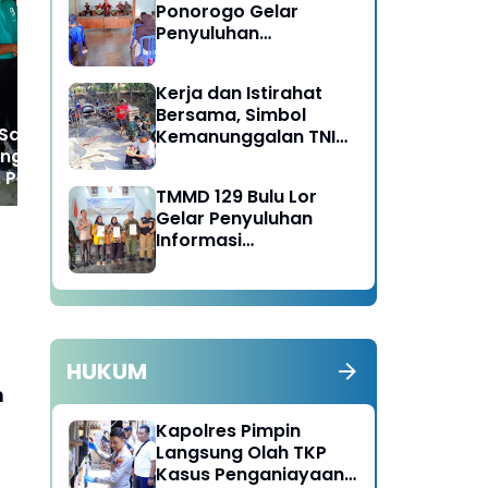
Jalan Cepat Rampung,
Pav
Ponorogo Gelar
TNI Belum Datang Pak
TM
Penyuluhan
Parni Sudah Kerja Duluan
Sa
Lingkungan Hidup
Ru
Kerja dan Istirahat
Bersama, Simbol
Sarirejo Turun
Kemanunggalan TNI
ng ke Warung
dan Rakyat di TMMD
 Pererat
129 Bulu Lor Ponorogo
TMMD 129 Bulu Lor
rahmi Jaga
Gelar Penyuluhan
mtibmas
Informasi
Kelembagaan UMKM /
Fasilitas NIB SERGAPP
HUKUM
n
Kapolres Pimpin
Langsung Olah TKP
Kasus Penganiayaan