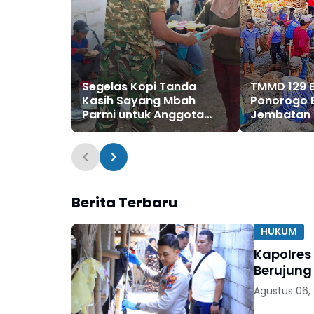
Segelas Kopi Tanda
TMMD 129 B
Kasih Sayang Mbah
Ponorogo 
Parmi untuk Anggota
Jembatan
Satgas TMMD Ke-129
Dua Dukuh
Bulu Lor
Berita Terbaru
HUKUM
Kapolres
Berujung
Agustus 06,