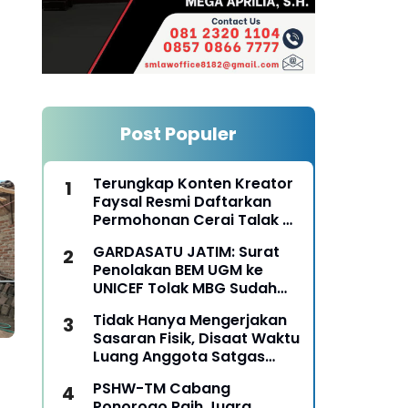
Post Populer
Terungkap Konten Kreator
Faysal Resmi Daftarkan
Permohonan Cerai Talak Di
Pengadilan Agama
GARDASATU JATIM: Surat
Ponorogo
Penolakan BEM UGM ke
UNICEF Tolak MBG Sudah
Keterlaluan
Tidak Hanya Mengerjakan
Sasaran Fisik, Disaat Waktu
Luang Anggota Satgas
TMMD Ke-129 Juga Turun
PSHW-TM Cabang
Tangan Bantu Warga
Ponorogo Raih Juara