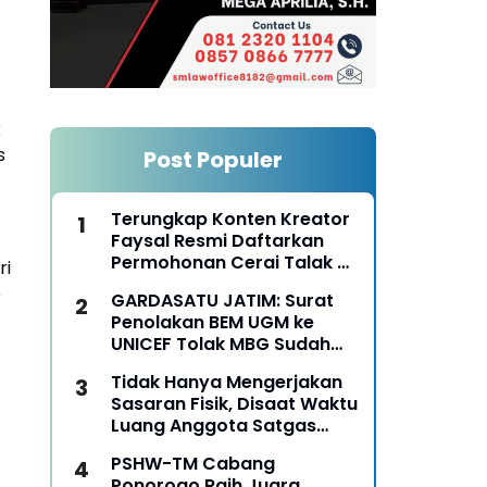
k
s
Post Populer
Terungkap Konten Kreator
Faysal Resmi Daftarkan
Permohonan Cerai Talak Di
ri
Pengadilan Agama
p
GARDASATU JATIM: Surat
Ponorogo
Penolakan BEM UGM ke
UNICEF Tolak MBG Sudah
Keterlaluan
Tidak Hanya Mengerjakan
Sasaran Fisik, Disaat Waktu
Luang Anggota Satgas
TMMD Ke-129 Juga Turun
PSHW-TM Cabang
Tangan Bantu Warga
Ponorogo Raih Juara