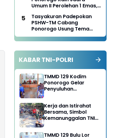
Panen Jagung
Umum II Perolehan 1 Emas,
2 Perak dan 3 Perunggu
Tasyakuran Padepokan
pada Kejurkab IPSI
PSHW-TM Cabang
Ponorogo Tahun 2026
Ponorogo Usung Tema
Bersatu dalam
Persaudaraan, Berkarya
dengan Keikhlasan dan
Mengabdi dengan
KABAR TNI-POLRI
Tanggungjawab
TMMD 129 Kodim
Ponorogo Gelar
Penyuluhan
Lingkungan Hidup
Kerja dan Istirahat
Bersama, Simbol
Kemanunggalan TNI
dan Rakyat di TMMD
129 Bulu Lor Ponorogo
TMMD 129 Bulu Lor