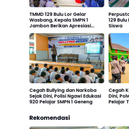
TMMD 129 Bulu Lor Gelar
Perpust
Wasbang, Kepala SMPN 1
129 Bulu
Jambon Berikan Apresiasi
Siswa
Kepada Kodim 0802/Ponorogo
Cegah Bullying dan Narkoba
Cegah K
Sejak Dini, Polisi Ngawi Edukasi
Dini, Po
920 Pelajar SMPN 1 Geneng
Pelajar
Narkoba
Berkend
Rekomendasi