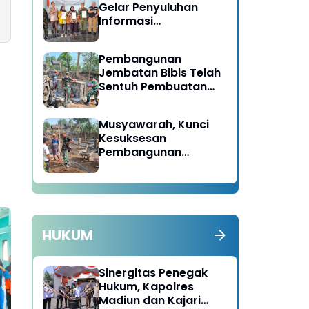
Gelar Penyuluhan
Informasi
Kelembagaan UMKM /
Fasilitas NIB SERGAPP
Pembangunan
Jembatan Bibis Telah
Sentuh Pembuatan
Loning Kanan Kiri
Musyawarah, Kunci
Kesuksesan
Pembangunan
Sasaran Fisik TMMD
Ke-129
HUKUM
Sinergitas Penegak
Hukum, Kapolres
Madiun dan Kajari