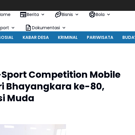
S
Home
Berita
Bisnis
Bola
Sport
Dokumentasi
SOSIAL
KABAR DESA
KRIMINAL
PARIWISATA
BUDA
-Sport Competition Mobile
ri Bhayangkara ke-80,
si Muda