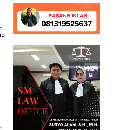
n
rta
an