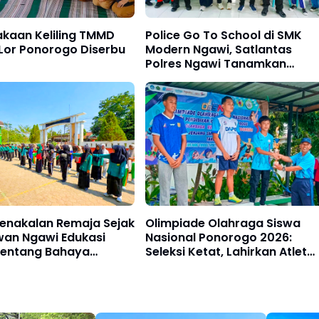
akaan Keliling TMMD
Police Go To School di SMK
 Lor Ponorogo Diserbu
Modern Ngawi, Satlantas
Polres Ngawi Tanamkan
Budaya Tertib Berlalu Lintas
enakalan Remaja Sejak
Olimpiade Olahraga Siswa
lwan Ngawi Edukasi
Nasional Ponorogo 2026:
 Tentang Bahaya
Seleksi Ketat, Lahirkan Atlet
 dan Keselamatan
Pelajar Unggul Menuju Level
ara
Provinsi