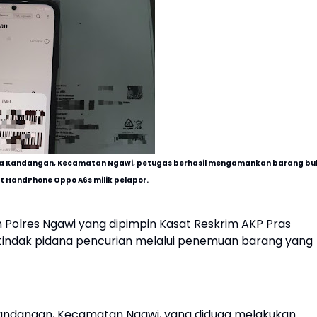
Desa Kandangan, Kecamatan Ngawi
, petugas berhasil mengamankan barang bu
t HandPhone Oppo A6s milik pelapor.
 Polres Ngawi yang dipimpin Kasat Reskrim AKP Pras
kap tindak pidana pencurian melalui penemuan barang yang
 Kandangan, Kecamatan Ngawi, yang diduga melakukan