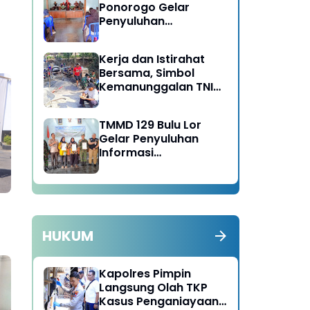
Ponorogo Gelar
Penyuluhan
Lingkungan Hidup
Kerja dan Istirahat
Bersama, Simbol
Kemanunggalan TNI
dan Rakyat di TMMD
129 Bulu Lor Ponorogo
TMMD 129 Bulu Lor
Gelar Penyuluhan
Informasi
Kelembagaan UMKM /
Fasilitas NIB SERGAPP
HUKUM
Kapolres Pimpin
Langsung Olah TKP
Kasus Penganiayaan