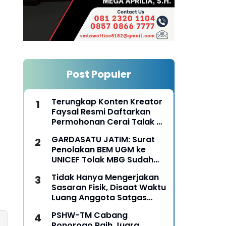
Post Populer
Terungkap Konten Kreator
Faysal Resmi Daftarkan
Permohonan Cerai Talak Di
Pengadilan Agama
GARDASATU JATIM: Surat
Ponorogo
Penolakan BEM UGM ke
UNICEF Tolak MBG Sudah
Keterlaluan
Tidak Hanya Mengerjakan
Sasaran Fisik, Disaat Waktu
Luang Anggota Satgas
TMMD Ke-129 Juga Turun
PSHW-TM Cabang
Tangan Bantu Warga
Ponorogo Raih Juara