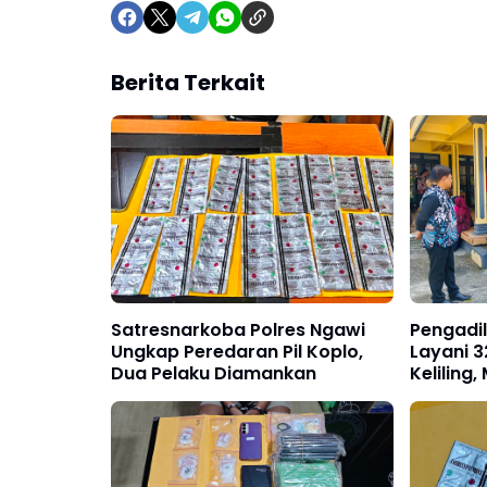
Berita Terkait
Satresnarkoba Polres Ngawi
Pengadi
Ungkap Peredaran Pil Koplo,
Layani 3
Dua Pelaku Diamankan
Keliling
Masyara