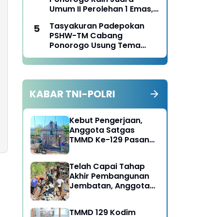
Panen Jagung
Umum II Perolehan 1 Emas,
2 Perak dan 3 Perunggu
Tasyakuran Padepokan
pada Kejurkab IPSI
PSHW-TM Cabang
Ponorogo Tahun 2026
Ponorogo Usung Tema
Bersatu dalam
Persaudaraan, Berkarya
dengan Keikhlasan dan
Mengabdi dengan
KABAR TNI-POLRI
Tanggungjawab
Kebut Pengerjaan,
Anggota Satgas
TMMD Ke-129 Pasang
Gewel Penopang Atap
Rumah Sasaran Rehab
Telah Capai Tahap
RTLH
Akhir Pembangunan
Jembatan, Anggota
Satgas TMMD Ke-129
Fokus Bangun Talud
TMMD 129 Kodim
Jalan