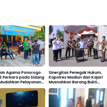
lan Agama Ponorogo
Sinergitas Penegak Hukum,
2 Perkara pada Sidang
Kapolres Madiun dan Kajari
, Mudahkan Pelayanan
Musnahkan Barang Bukti
kat Menuju WBK 2026
Perkara Pidana Umum