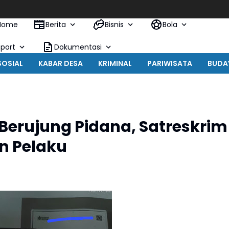
Kapolres
Home
Berita
Bisnis
Bola
Sport
Dokumentasi
SOSIAL
KABAR DESA
KRIMINAL
PARIWISATA
BUDA
 Berujung Pidana, Satreskrim
n Pelaku