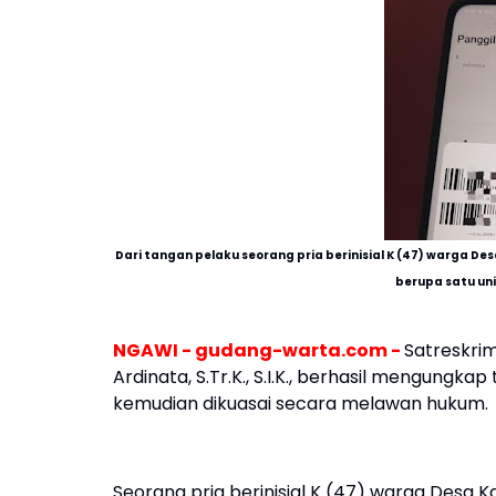
Dari tangan pelaku s
eorang pria berinisial K (47) warga 
berupa satu uni
NGAWI - gudang-warta.com -
Satreskrim
Ardinata, S.Tr.K., S.I.K., berhasil mengung
kemudian dikuasai secara melawan hukum.
Seorang pria berinisial K (47) warga Desa