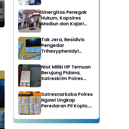
Berujung Meninggal
Dunia di Kedunggalar
Sinergitas Penegak
Ngawi
Hukum, Kapolres
Madiun dan Kajari
Musnahkan Barang
Bukti Perkara Pidana
Tak Jera, Residivis
Umum
Pengedar
Trihexyphenidyl
Kembali Dibekuk
Satresnarkoba Polres
Niat Miliki HP Temuan
Ngawi
Berujung Pidana,
Satreskrim Polres
Ngawi Amankan
Pelaku
Satresnarkoba Polres
Ekslusif: “Beternak” Pita
GR
Ngawi Ungkap
Cukai, Cara Haram
Pe
Peredaran Pil Koplo,
Cepat Kaya Raya di
Me
Dua Pelaku
Jawa Timur
KS
Diamankan
di