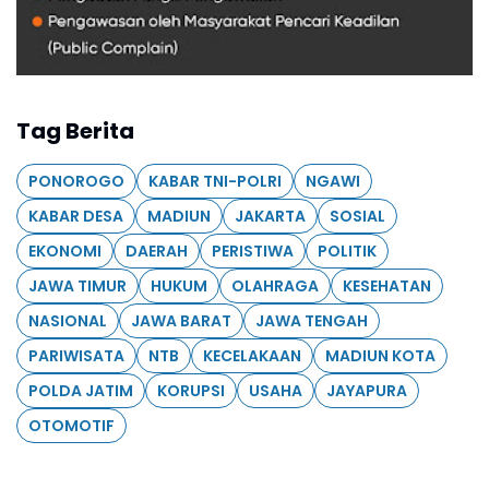
Tag Berita
PONOROGO
KABAR TNI-POLRI
NGAWI
KABAR DESA
MADIUN
JAKARTA
SOSIAL
EKONOMI
DAERAH
PERISTIWA
POLITIK
JAWA TIMUR
HUKUM
OLAHRAGA
KESEHATAN
NASIONAL
JAWA BARAT
JAWA TENGAH
PARIWISATA
NTB
KECELAKAAN
MADIUN KOTA
POLDA JATIM
KORUPSI
USAHA
JAYAPURA
OTOMOTIF