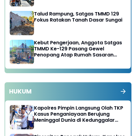
Talud Rampung, Satgas TMMD 129
Fokus Ratakan Tanah Dasar Sungai
Kebut Pengerjaan, Anggota Satgas
TMMD Ke-129 Pasang Gewel
Penopang Atap Rumah Sasaran
Rehab RTLH
HUKUM
Kapolres Pimpin Langsung Olah TKP
Kasus Penganiayaan Berujung
Meninggal Dunia di Kedunggalar
Ngawi