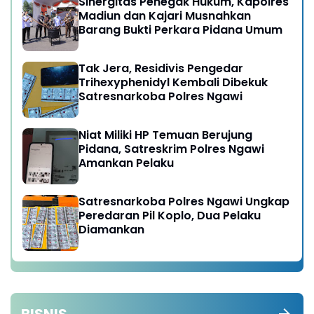
Sinergitas Penegak Hukum, Kapolres
Madiun dan Kajari Musnahkan
Barang Bukti Perkara Pidana Umum
Tak Jera, Residivis Pengedar
Trihexyphenidyl Kembali Dibekuk
Satresnarkoba Polres Ngawi
Niat Miliki HP Temuan Berujung
Pidana, Satreskrim Polres Ngawi
Amankan Pelaku
Satresnarkoba Polres Ngawi Ungkap
Peredaran Pil Koplo, Dua Pelaku
Diamankan