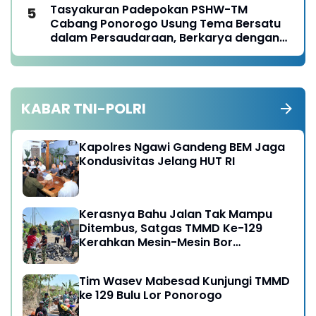
Tasyakuran Padepokan PSHW-TM
Cabang Ponorogo Usung Tema Bersatu
dalam Persaudaraan, Berkarya dengan
Keikhlasan dan Mengabdi dengan
Tanggungjawab
KABAR TNI-POLRI
Kapolres Ngawi Gandeng BEM Jaga
Kondusivitas Jelang HUT RI
Kerasnya Bahu Jalan Tak Mampu
Ditembus, Satgas TMMD Ke-129
Kerahkan Mesin-Mesin Bor
Berukuran Besar
Tim Wasev Mabesad Kunjungi TMMD
ke 129 Bulu Lor Ponorogo