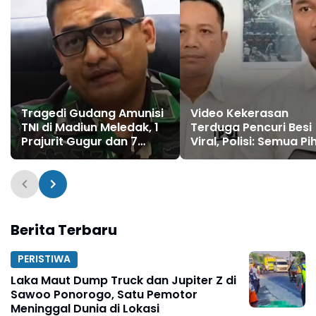
Tragedi Gudang Amunisi
Video Kekerasan
TNI di Madiun Meledak, 1
Terduga Pencuri Besi
Prajurit Gugur dan 7
Viral, Polisi: Semua Pi
Terluka
Tetap Diproses Sesua
Hukum
Berita Terbaru
PERISTIWA
Laka Maut Dump Truck dan Jupiter Z di
Sawoo Ponorogo, Satu Pemotor
Meninggal Dunia di Lokasi