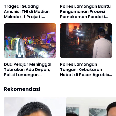
Tragedi Gudang
Polres Lamongan Bantu
Amunisi TNI di Madiun
Pengamanan Prosesi
Meledak, 1 Prajurit
Pemakaman Pendaki
Gugur dan 7 Terluka
Gunung Piramid
Bondowoso di Babat
Dua Pelajar Meninggal
Polres Lamongan
Tabrakan Adu Depan,
Tangani Kebakaran
Polisi Lamongan
Hebat di Pasar Agrobis,
Lakukan Evakuasi
Sekitar 10 Stand
Terdampak
Rekomendasi