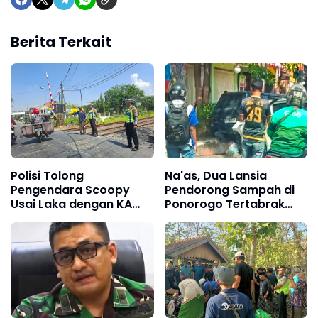
Berita Terkait
Polisi Tolong
Na'as, Dua Lansia
Pengendara Scoopy
Pendorong Sampah di
Usai Laka dengan KA
Ponorogo Tertabrak
Pandalungan di
Mobil Datsun, Satu
Sukodadi Lamongan
Meninggal Dunia, Satu
Luka-Luka