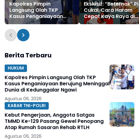
Kapolres Pimpin
Ekslusif: “Beternak” P
Langsung Olah TKP
Cukai, Cara Haram
Kasus Penganiayaan
Cepat Kaya Raya di
Berujung Meninggal
Jawa Timur
Dunia di Kedunggalar
Ngawi
Berita Terbaru
HUKUM
Kapolres Pimpin Langsung Olah TKP
Kasus Penganiayaan Berujung Meninggal
Dunia di Kedunggalar Ngawi
Agustus 06, 2026
KABAR TNI-POLRI
Kebut Pengerjaan, Anggota Satgas
TMMD Ke-129 Pasang Gewel Penopang
Atap Rumah Sasaran Rehab RTLH
Agustus 06, 2026