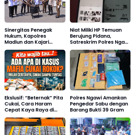
Sinergitas Penegak
Niat Miliki HP Temuan
Hukum, Kapolres
Berujung Pidana,
Madiun dan Kajari
Satreskrim Polres Ngawi
Musnahkan Barang
Amankan Pelaku
Bukti Perkara Pidana
Umum
Ekslusif: “Beternak” Pita
Polres Ngawi Amankan
Cukai, Cara Haram
Pengedar Sabu dengan
Cepat Kaya Raya di
Barang Bukti 39 Gram
Jawa Timur