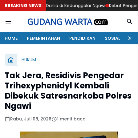
gal Dunia di Kedunggalar Ngawi
BREAKING NEWS
Kebut Pengerjaan, Anggota S
HOME
PEMERINTAHAN
PENDIDIKAN
SOSIAL
KAB
HUKUM
Tak Jera, Residivis Pengedar
Trihexyphenidyl Kembali
Dibekuk Satresnarkoba Polres
Ngawi
Rabu, Juli 08, 2026
1 menit baca