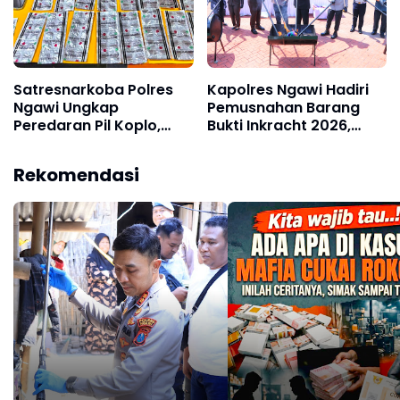
Satresnarkoba Polres
Kapolres Ngawi Hadiri
Ngawi Ungkap
Pemusnahan Barang
Peredaran Pil Koplo,
Bukti Inkracht 2026,
Dua Pelaku Diamankan
Wujud Sinergitas dan
Transparansi
Rekomendasi
Penegakan Hukum